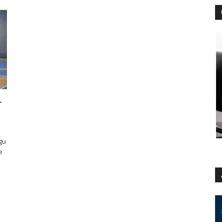
-
gu
e