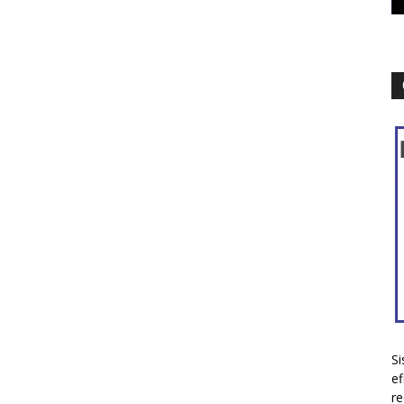
Si
ef
re