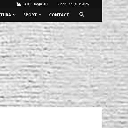
C
34.8
vineri, 7 august 2026
Târgu Jiu
LTURA
SPORT
CONTACT