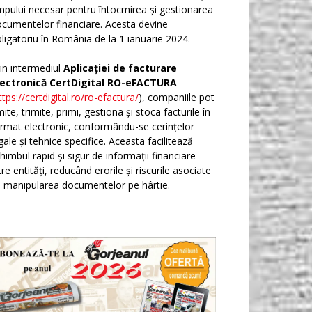
mpului necesar pentru întocmirea și gestionarea
cumentelor financiare. Acesta devine
ligatoriu în România de la 1 ianuarie 2024.
in intermediul
Aplicației de facturare
lectronică CertDigital RO-eFACTURA
ttps://certdigital.ro/ro-efactura/
), companiile pot
ite, trimite, primi, gestiona și stoca facturile în
rmat electronic, conformându-se cerințelor
gale și tehnice specifice. Aceasta facilitează
himbul rapid și sigur de informații financiare
tre entități, reducând erorile și riscurile asociate
 manipularea documentelor pe hârtie.