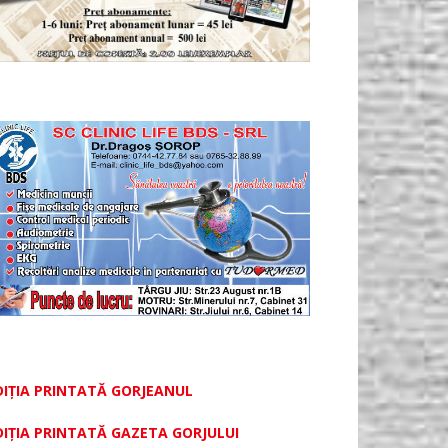
DIȚIA PRINTATĂ GORJEANUL
DIŢIA PRINTATĂ GAZETA GORJULUI