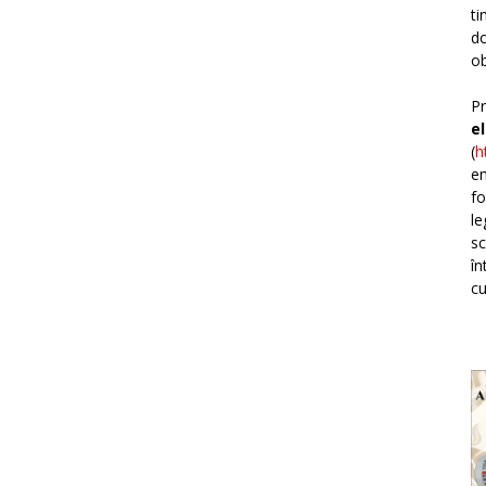
ti
do
ob
Pr
e
(
h
em
fo
le
sc
în
cu