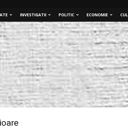
TATE
INVESTIGATII
POLITIC
ECONOMIE
CU
ioare