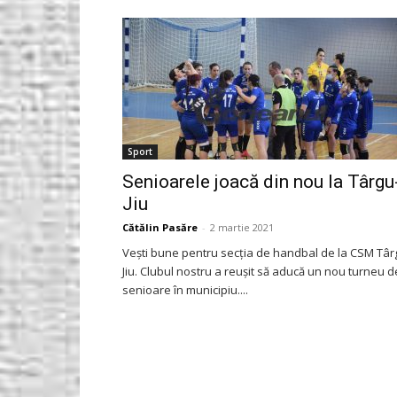
Gorjeanul.ro
Sport
Senioarele joacă din nou la Târgu
Jiu
Cătălin Pasăre
-
2 martie 2021
Veşti bune pentru secţia de handbal de la CSM Târ
Jiu. Clubul nostru a reuşit să aducă un nou turneu d
senioare în municipiu....