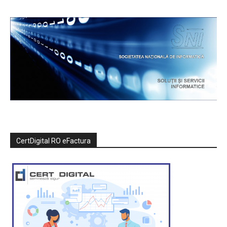
CertDigital RO eFactura