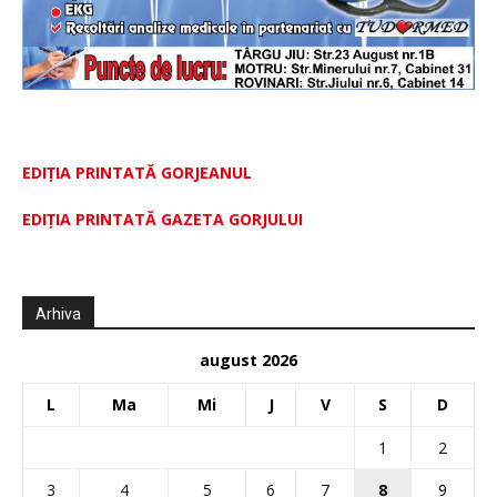
EDIȚIA PRINTATĂ GORJEANUL
EDIŢIA PRINTATĂ GAZETA GORJULUI
Arhiva
august 2026
L
Ma
Mi
J
V
S
D
1
2
3
4
5
6
7
8
9