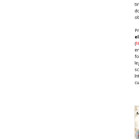
ti
do
ob
Pr
e
(
h
em
fo
le
sc
în
cu