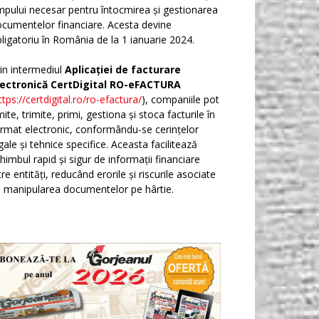
mpului necesar pentru întocmirea și gestionarea
cumentelor financiare. Acesta devine
ligatoriu în România de la 1 ianuarie 2024.
in intermediul
Aplicației de facturare
lectronică CertDigital RO-eFACTURA
ttps://certdigital.ro/ro-efactura/
), companiile pot
ite, trimite, primi, gestiona și stoca facturile în
rmat electronic, conformându-se cerințelor
gale și tehnice specifice. Aceasta facilitează
himbul rapid și sigur de informații financiare
tre entități, reducând erorile și riscurile asociate
 manipularea documentelor pe hârtie.