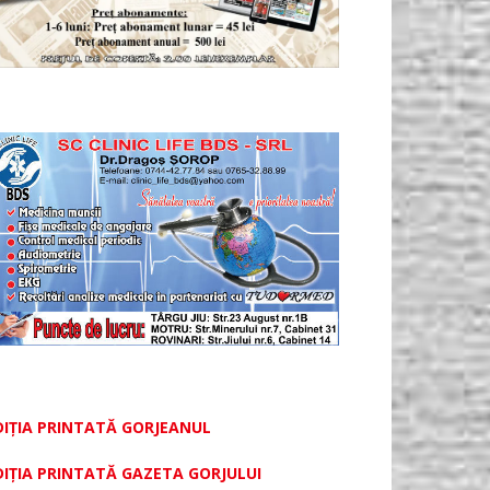
DIȚIA PRINTATĂ GORJEANUL
DIŢIA PRINTATĂ GAZETA GORJULUI