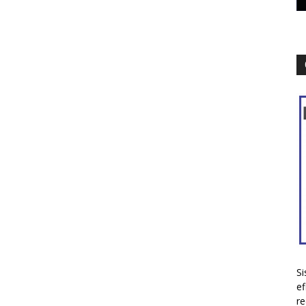
Si
ef
re