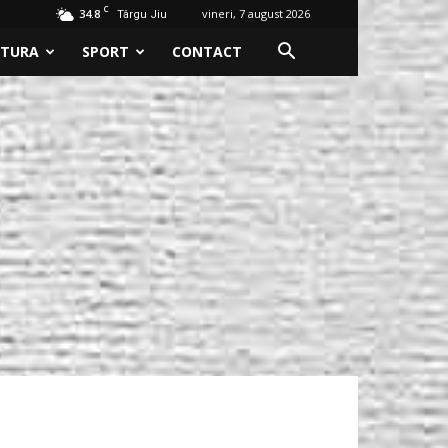
C
34.8
vineri, 7 august 2026
Târgu Jiu
LTURA
SPORT
CONTACT