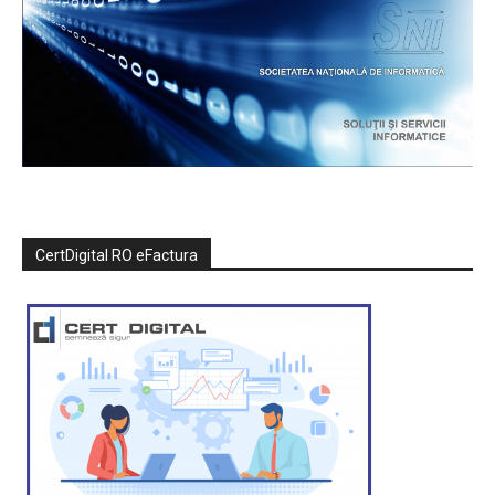
CertDigital RO eFactura