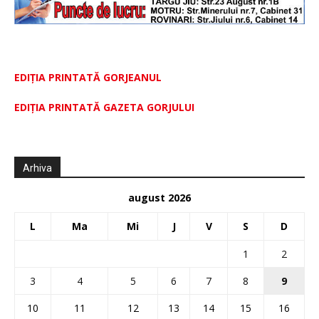
EDIȚIA PRINTATĂ GORJEANUL
EDIŢIA PRINTATĂ GAZETA GORJULUI
Arhiva
august 2026
L
Ma
Mi
J
V
S
D
1
2
3
4
5
6
7
8
9
10
11
12
13
14
15
16