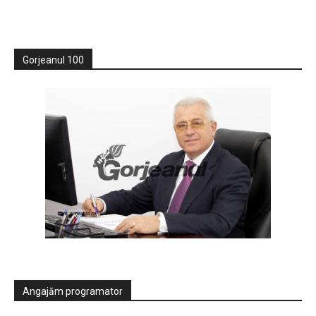
Gorjeanul 100
Angajăm programator