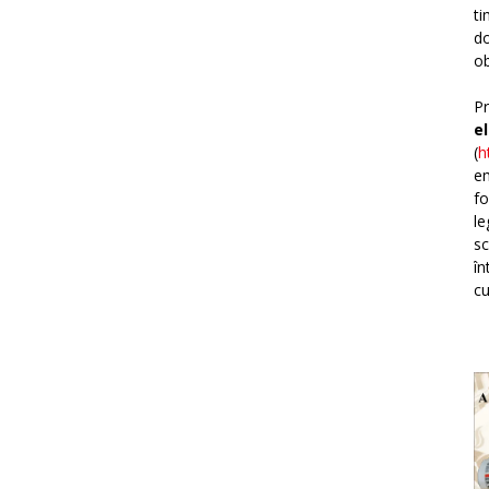
ti
do
ob
Pr
e
(
h
em
fo
le
sc
în
cu