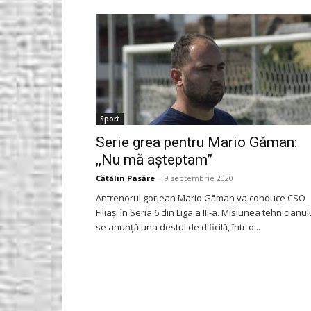
Gorjeanul.ro
Sport
Serie grea pentru Mario Găman:
,,Nu mă așteptam”
Cătălin Pasăre
-
9 septembrie 2020
Antrenorul gorjean Mario Găman va conduce CSO
Filiași în Seria 6 din Liga a III-a. Misiunea tehnicianul
se anunță una destul de dificilă, într-o...