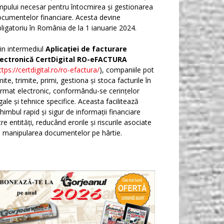
mpului necesar pentru întocmirea și gestionarea
cumentelor financiare. Acesta devine
ligatoriu în România de la 1 ianuarie 2024.
in intermediul
Aplicației de facturare
lectronică CertDigital RO-eFACTURA
ttps://certdigital.ro/ro-efactura/
), companiile pot
ite, trimite, primi, gestiona și stoca facturile în
rmat electronic, conformându-se cerințelor
gale și tehnice specifice. Aceasta facilitează
himbul rapid și sigur de informații financiare
tre entități, reducând erorile și riscurile asociate
 manipularea documentelor pe hârtie.