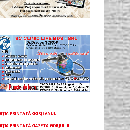
DIȚIA PRINTATĂ GORJEANUL
DIŢIA PRINTATĂ GAZETA GORJULUI