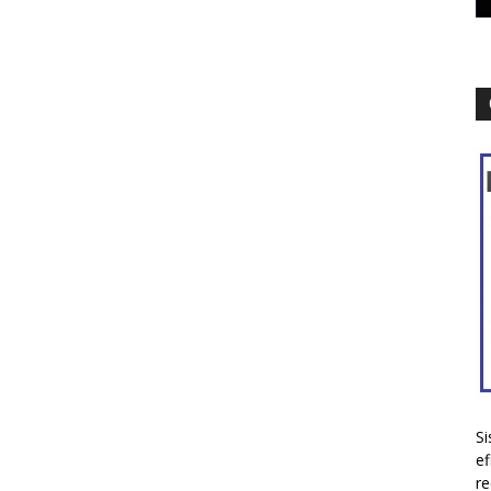
Si
ef
re