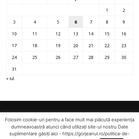
1
2
3
4
5
6
7
8
9
10
11
12
13
14
15
16
17
18
19
20
21
22
23
24
25
26
27
28
29
30
31
« iul.
Folosim cookie-uri pentru a face mult mai plăcută experiența
dumneavoastră atunci când utilizați site-ul nostru Date
suplimentare găsiți aici - https://gorjeanul.ro/politica-de-