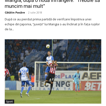
Mangia, după o nouă înfrângere: “Trebuie să
muncim mai mult”
Cătălin Pasăre
-
2 iulie 2018
După ce au pierdut prima partidă de verifcare împotriva unei
echipe din Japonia, “juveţii” lui Mangia s-au înclinat şi în faţa ruşilor
de la...
Sport