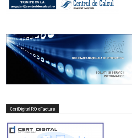
CertDigital RO eFactura