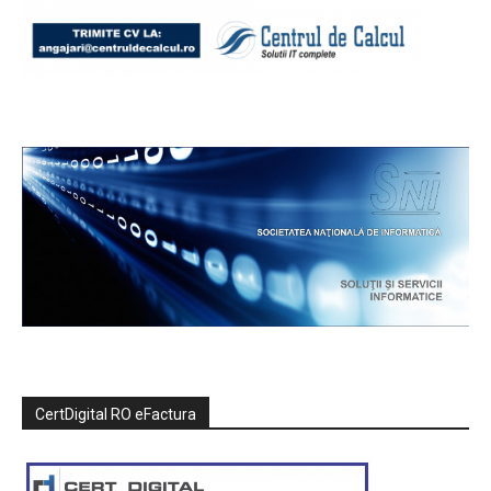
CertDigital RO eFactura