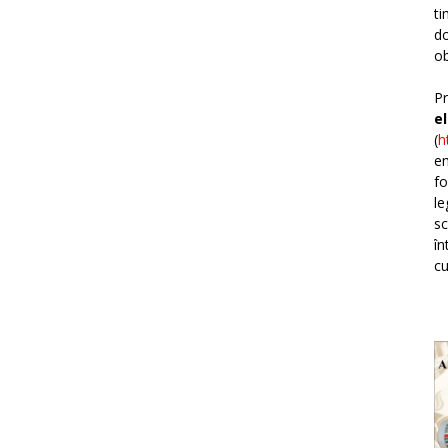
ti
do
ob
Pr
e
(
h
em
fo
le
sc
în
cu