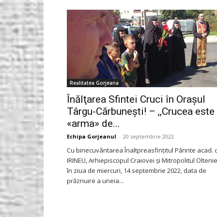
Gorjeanul.ro
Realitatea Gorjeana
Înălţarea Sfintei Cruci în Oraşul
Târgu-Cărbuneşti! – ,,Crucea este
«arma» de...
Echipa Gorjeanul
-
20 septembrie 2022
Cu binecuvântarea Înaltpreasfinţitul Părinte acad. d
IRINEU, Arhiepiscopul Craiovei şi Mitropolitul Oltenie
în ziua de miercuri, 14 septembrie 2022, data de
prăznuire a uneia...