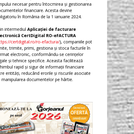
mpului necesar pentru întocmirea și gestionarea
cumentelor financiare. Acesta devine
ligatoriu în România de la 1 ianuarie 2024.
in intermediul
Aplicației de facturare
lectronică CertDigital RO-eFACTURA
ttps://certdigital.ro/ro-efactura/
), companiile pot
ite, trimite, primi, gestiona și stoca facturile în
rmat electronic, conformându-se cerințelor
gale și tehnice specifice. Aceasta facilitează
himbul rapid și sigur de informații financiare
tre entități, reducând erorile și riscurile asociate
 manipularea documentelor pe hârtie.