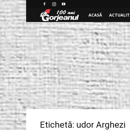
Ştiri
ACASĂ
ACTUALI
locale
de
ultima
ora,
stiri
video
–
Etichetă: udor Arghezi
Ştiri