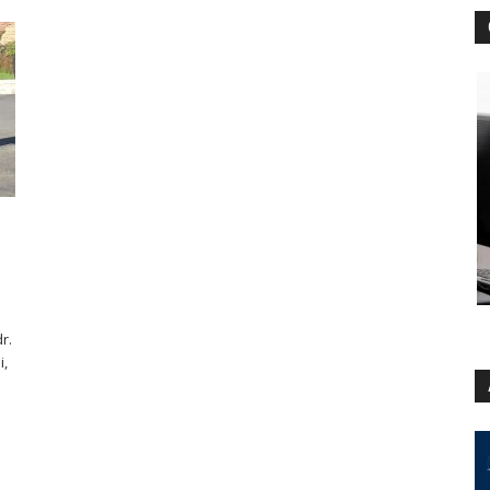
r.
i,