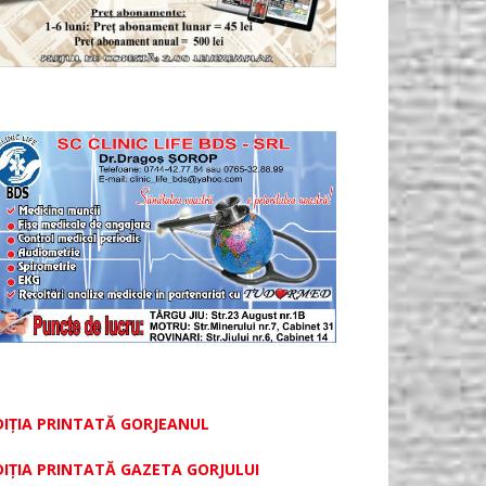
DIȚIA PRINTATĂ GORJEANUL
DIŢIA PRINTATĂ GAZETA GORJULUI