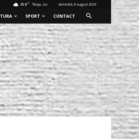
C
35.8
sâmbătă, 8 august 2026
Târgu Jiu
LTURA
SPORT
CONTACT