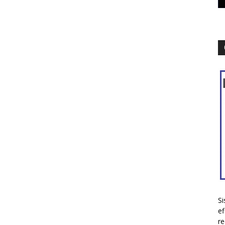
Si
ef
re