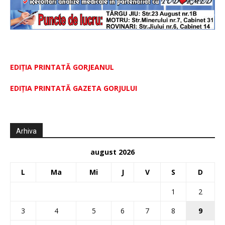
EDIȚIA PRINTATĂ GORJEANUL
EDIŢIA PRINTATĂ GAZETA GORJULUI
Arhiva
august 2026
L
Ma
Mi
J
V
S
D
1
2
3
4
5
6
7
8
9