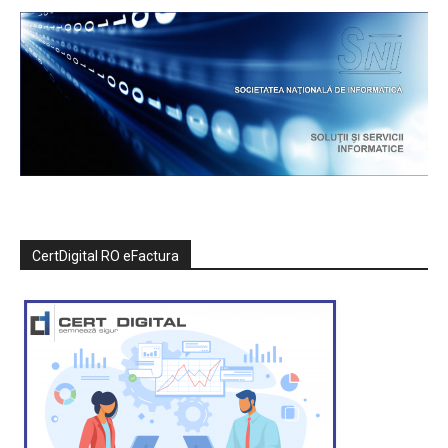
CertDigital RO eFactura