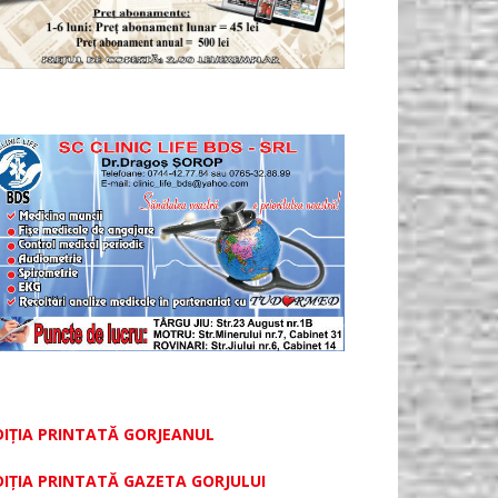
DIȚIA PRINTATĂ GORJEANUL
DIŢIA PRINTATĂ GAZETA GORJULUI