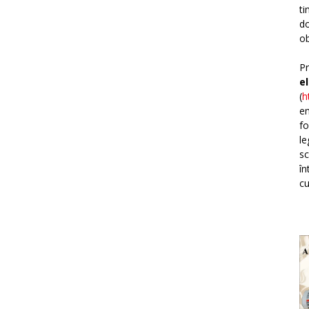
ti
do
ob
Pr
e
(
h
em
fo
le
sc
în
cu