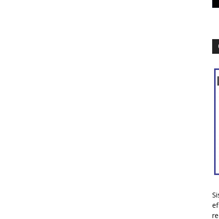
Si
ef
re