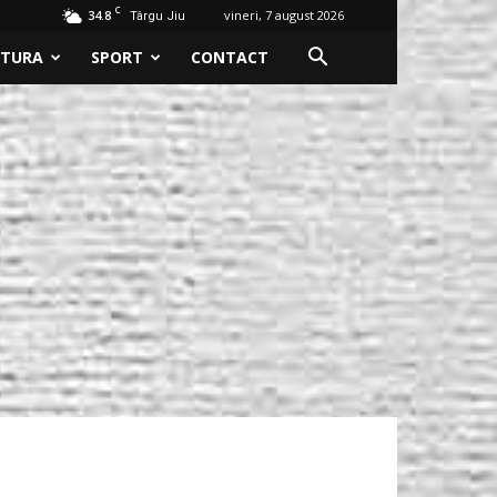
C
34.8
vineri, 7 august 2026
Târgu Jiu
LTURA
SPORT
CONTACT