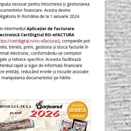
mpului necesar pentru întocmirea și gestionarea
cumentelor financiare. Acesta devine
ligatoriu în România de la 1 ianuarie 2024.
in intermediul
Aplicației de facturare
lectronică CertDigital RO-eFACTURA
ttps://certdigital.ro/ro-efactura/
), companiile pot
ite, trimite, primi, gestiona și stoca facturile în
rmat electronic, conformându-se cerințelor
gale și tehnice specifice. Aceasta facilitează
himbul rapid și sigur de informații financiare
tre entități, reducând erorile și riscurile asociate
 manipularea documentelor pe hârtie.