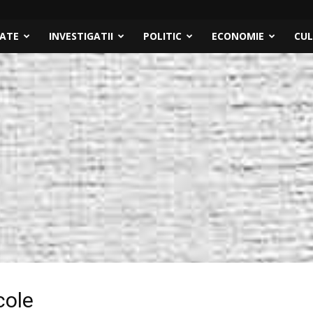
TATE
INVESTIGATII
POLITIC
ECONOMIE
CU
cole