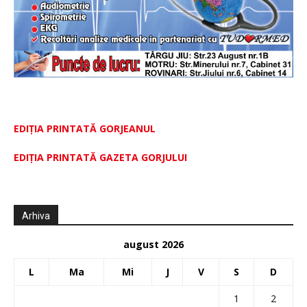
EDIȚIA PRINTATĂ GORJEANUL
EDIŢIA PRINTATĂ GAZETA GORJULUI
Arhiva
august 2026
L
Ma
Mi
J
V
S
D
1
2