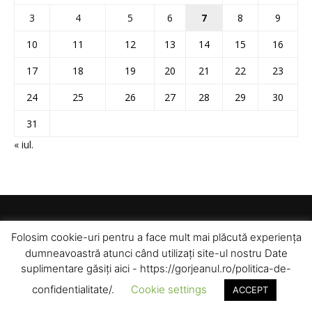
3
4
5
6
7
8
9
10
11
12
13
14
15
16
17
18
19
20
21
22
23
24
25
26
27
28
29
30
31
« iul.
Folosim cookie-uri pentru a face mult mai plăcută experiența
dumneavoastră atunci când utilizați site-ul nostru Date
suplimentare găsiți aici - https://gorjeanul.ro/politica-de-
confidentialitate/.
Cookie settings
ACCEPT
© Toate drepturile rezervate pentru Gorjeanul SA