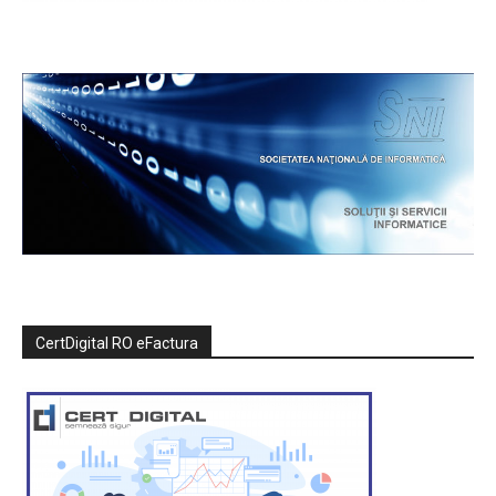
CertDigital RO eFactura