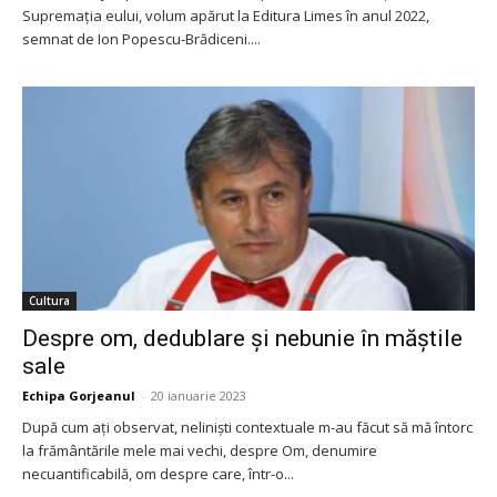
Supremația eului, volum apărut la Editura Limes în anul 2022,
semnat de Ion Popescu-Brădiceni....
Cultura
Despre om, dedublare și nebunie în măștile
sale
Echipa Gorjeanul
-
20 ianuarie 2023
După cum ați observat, neliniști contextuale m-au făcut să mă întorc
la frământările mele mai vechi, despre Om, denumire
necuantificabilă, om despre care, într-o...