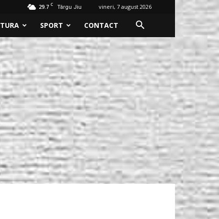
C
29.7
vineri, 7 august 2026
Târgu Jiu
LTURA
SPORT
CONTACT