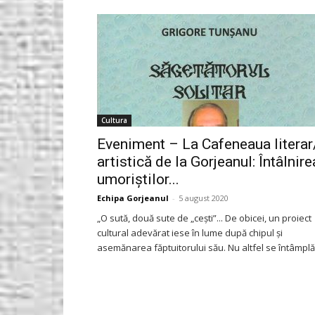
Gorjeanul.ro
Cultura
Eveniment – La Cafeneaua literar
artistică de la Gorjeanul: Întâlnire
umoriştilor...
Echipa Gorjeanul
-
5 august 2020
„O sută, două sute de „ceşti”... De obicei, un proiect
cultural adevărat iese în lume după chipul şi
asemănarea făptuitorului său. Nu altfel se întâmplă.