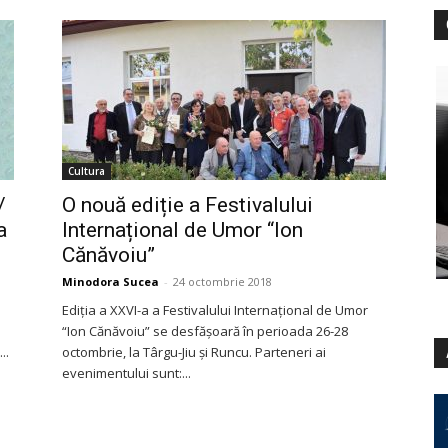
Cultura
/
O nouă ediție a Festivalului
a
Internațional de Umor “Ion
Cănăvoiu”
Minodora Sucea
-
24 octombrie 2018
Ediția a XXVI-a a Festivalului Internațional de Umor
“Ion Cănăvoiu” se desfășoară în perioada 26-28
..
octombrie, la Târgu-Jiu și Runcu. Parteneri ai
evenimentului sunt:...