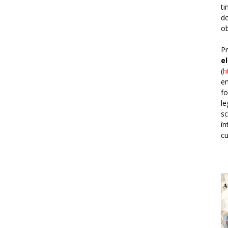
ti
do
ob
Pr
e
(
h
em
fo
le
sc
în
cu