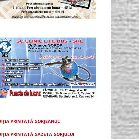
DIȚIA PRINTATĂ GORJEANUL
DIŢIA PRINTATĂ GAZETA GORJULUI