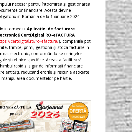
mpului necesar pentru întocmirea și gestionarea
cumentelor financiare. Acesta devine
ligatoriu în România de la 1 ianuarie 2024.
in intermediul
Aplicației de facturare
lectronică CertDigital RO-eFACTURA
ttps://certdigital.ro/ro-efactura/
), companiile pot
ite, trimite, primi, gestiona și stoca facturile în
rmat electronic, conformându-se cerințelor
gale și tehnice specifice. Aceasta facilitează
himbul rapid și sigur de informații financiare
tre entități, reducând erorile și riscurile asociate
 manipularea documentelor pe hârtie.