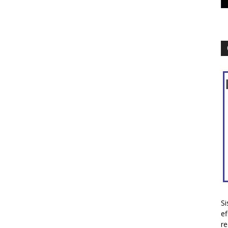
Si
ef
re