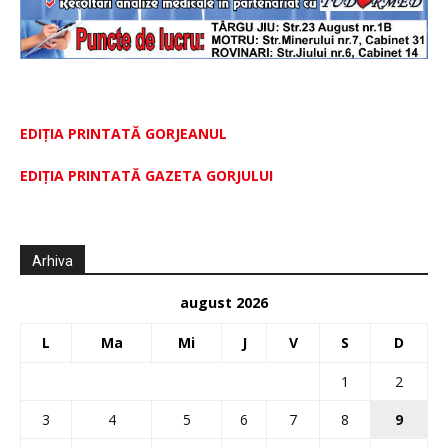
EDIȚIA PRINTATĂ GORJEANUL
EDIŢIA PRINTATĂ GAZETA GORJULUI
Arhiva
august 2026
L
Ma
Mi
J
V
S
D
1
2
3
4
5
6
7
8
9