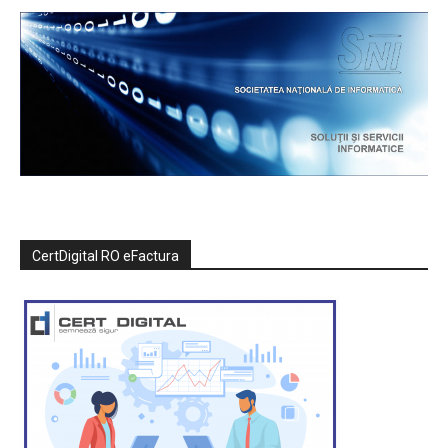
CertDigital RO eFactura