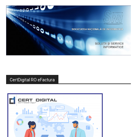
CertDigital RO eFactura