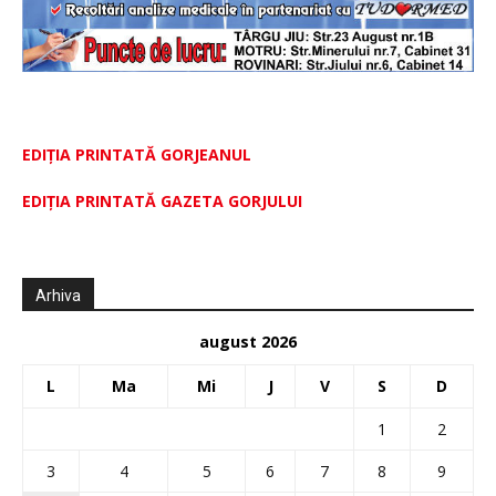
EDIȚIA PRINTATĂ GORJEANUL
EDIŢIA PRINTATĂ GAZETA GORJULUI
Arhiva
august 2026
L
Ma
Mi
J
V
S
D
1
2
3
4
5
6
7
8
9