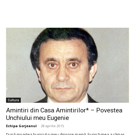
Cultura
Amintiri din Casa Amintirilor* – Povestea
Unchiului meu Eugenie
Echipa Gorjeanul
-
28 aprilie 2015
După moartea bunicului meu dinspre mamă, bunică-mea a rămas