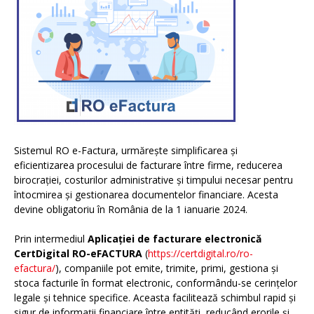
Sistemul RO e-Factura, urmărește simplificarea și
eficientizarea procesului de facturare între firme, reducerea
birocrației, costurilor administrative și timpului necesar pentru
întocmirea și gestionarea documentelor financiare. Acesta
devine obligatoriu în România de la 1 ianuarie 2024.
Prin intermediul
Aplicației de facturare electronică
CertDigital RO-eFACTURA
(
https://certdigital.ro/ro-
efactura/
), companiile pot emite, trimite, primi, gestiona și
stoca facturile în format electronic, conformându-se cerințelor
legale și tehnice specifice. Aceasta facilitează schimbul rapid și
sigur de informații financiare între entități, reducând erorile și