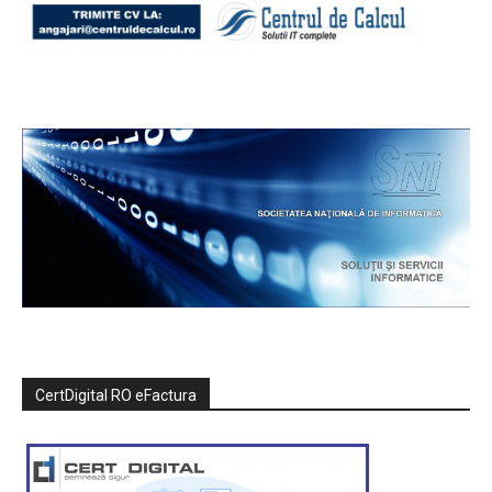
CertDigital RO eFactura