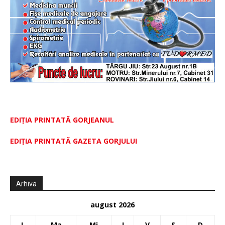
EDIȚIA PRINTATĂ GORJEANUL
EDIŢIA PRINTATĂ GAZETA GORJULUI
Arhiva
august 2026
L
Ma
Mi
J
V
S
D