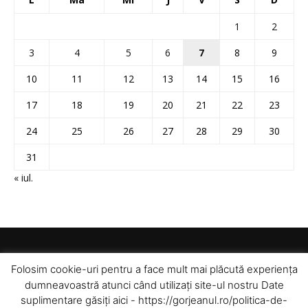
1
2
3
4
5
6
7
8
9
10
11
12
13
14
15
16
17
18
19
20
21
22
23
24
25
26
27
28
29
30
31
« iul.
Folosim cookie-uri pentru a face mult mai plăcută experiența
dumneavoastră atunci când utilizați site-ul nostru Date
suplimentare găsiți aici - https://gorjeanul.ro/politica-de-