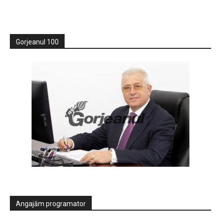
Gorjeanul 100
Angajăm programator