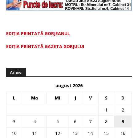
EDIȚIA PRINTATĂ GORJEANUL
EDIŢIA PRINTATĂ GAZETA GORJULUI
Arhiva
august 2026
L
Ma
Mi
J
V
S
D
1
2
3
4
5
6
7
8
9
10
11
12
13
14
15
16