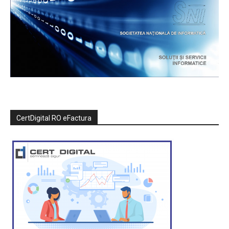
CertDigital RO eFactura