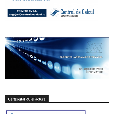
CertDigital RO eFactura