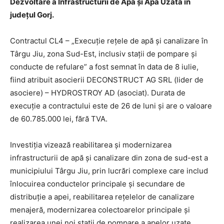
Dezvoltare a Infrastructurii de Apă și Apă Uzată în
județul Gorj.
Contractul CL4 – „Execuție rețele de apă și canalizare în
Târgu Jiu, zona Sud-Est, inclusiv stații de pompare și
conducte de refulare” a fost semnat în data de 8 iulie,
fiind atribuit asocierii DECONSTRUCT AG SRL (lider de
asociere) – HYDROSTROY AD (asociat). Durata de
execuție a contractului este de 26 de luni și are o valoare
de 60.785.000 lei, fără TVA.
Investiția vizează reabilitarea și modernizarea
infrastructurii de apă și canalizare din zona de sud-est a
municipiului Târgu Jiu, prin lucrări complexe care includ
înlocuirea conductelor principale și secundare de
distribuție a apei, reabilitarea rețelelor de canalizare
menajeră, modernizarea colectoarelor principale și
realizarea unei noi stații de pompare a apelor uzate.