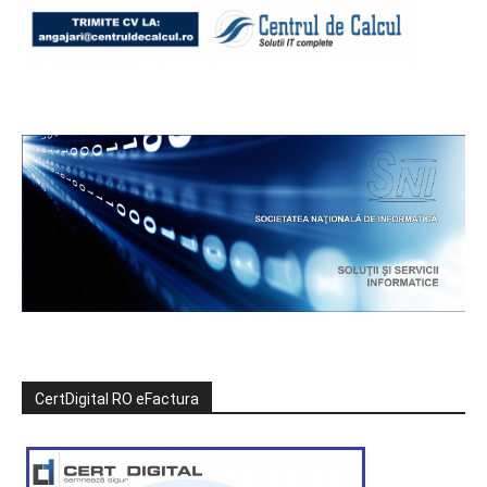
CertDigital RO eFactura