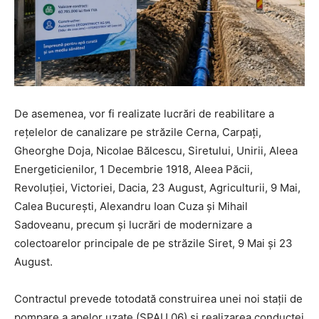
De asemenea, vor fi realizate lucrări de reabilitare a
rețelelor de canalizare pe străzile Cerna, Carpați,
Gheorghe Doja, Nicolae Bălcescu, Siretului, Unirii, Aleea
Energeticienilor, 1 Decembrie 1918, Aleea Păcii,
Revoluției, Victoriei, Dacia, 23 August, Agriculturii, 9 Mai,
Calea București, Alexandru Ioan Cuza și Mihail
Sadoveanu, precum și lucrări de modernizare a
colectoarelor principale de pe străzile Siret, 9 Mai și 23
August.
Contractul prevede totodată construirea unei noi stații de
pompare a apelor uzate (SPAU 06) și realizarea conductei