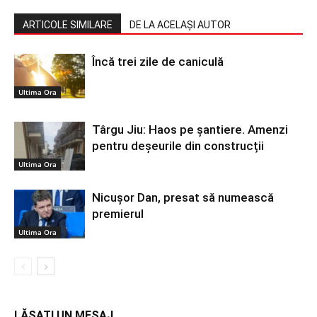
ARTICOLE SIMILARE
DE LA ACELAȘI AUTOR
Încă trei zile de caniculă
Ultima Ora
Târgu Jiu: Haos pe șantiere. Amenzi
pentru deșeurile din construcții
Ultima Ora
Nicușor Dan, presat să numească
premierul
Ultima Ora
LĂSAȚI UN MESAJ