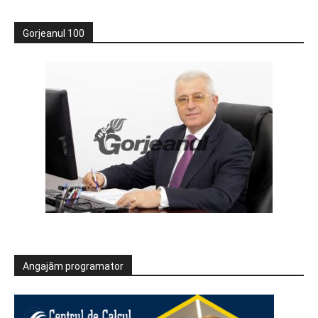
Gorjeanul 100
Angajăm programator