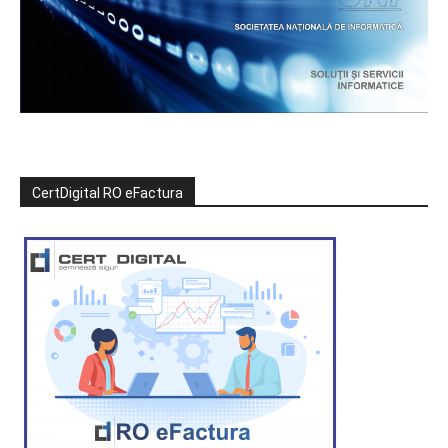
CertDigital RO eFactura