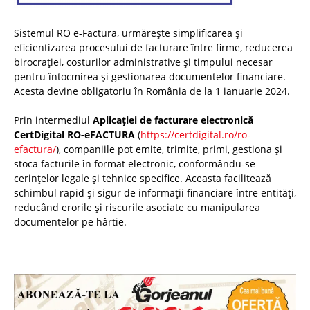
Sistemul RO e-Factura, urmărește simplificarea și
eficientizarea procesului de facturare între firme, reducerea
birocrației, costurilor administrative și timpului necesar
pentru întocmirea și gestionarea documentelor financiare.
Acesta devine obligatoriu în România de la 1 ianuarie 2024.
Prin intermediul
Aplicației de facturare electronică
CertDigital RO-eFACTURA
(
https://certdigital.ro/ro-
efactura/
), companiile pot emite, trimite, primi, gestiona și
stoca facturile în format electronic, conformându-se
cerințelor legale și tehnice specifice. Aceasta facilitează
schimbul rapid și sigur de informații financiare între entități,
reducând erorile și riscurile asociate cu manipularea
documentelor pe hârtie.