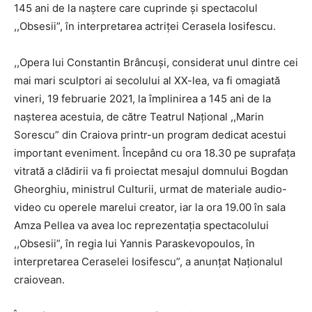
145 ani de la naştere care cuprinde şi spectacolul
,,Obsesii”, în interpretarea actriţei Cerasela Iosifescu.
,,Opera lui Constantin Brâncuşi, considerat unul dintre cei
mai mari sculptori ai secolului al XX-lea, va fi omagiată
vineri, 19 februarie 2021, la împlinirea a 145 ani de la
naşterea acestuia, de către Teatrul Naţional ,,Marin
Sorescu” din Craiova printr-un program dedicat acestui
important eveniment. Începând cu ora 18.30 pe suprafaţa
vitrată a clădirii va fi proiectat mesajul domnului Bogdan
Gheorghiu, ministrul Culturii, urmat de materiale audio-
video cu operele marelui creator, iar la ora 19.00 în sala
Amza Pellea va avea loc reprezentaţia spectacolului
,,Obsesii”, în regia lui Yannis Paraskevopoulos, în
interpretarea Ceraselei Iosifescu”, a anunţat Naţionalul
craiovean.