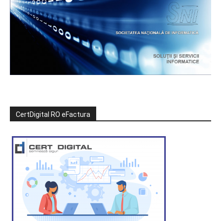
CertDigital RO eFactura