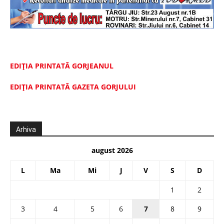
EDIȚIA PRINTATĂ GORJEANUL
EDIŢIA PRINTATĂ GAZETA GORJULUI
Arhiva
august 2026
L
Ma
Mi
J
V
S
D
1
2
3
4
5
6
7
8
9