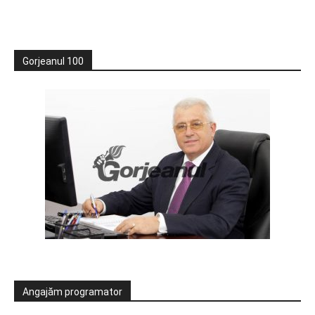
Gorjeanul 100
Angajăm programator