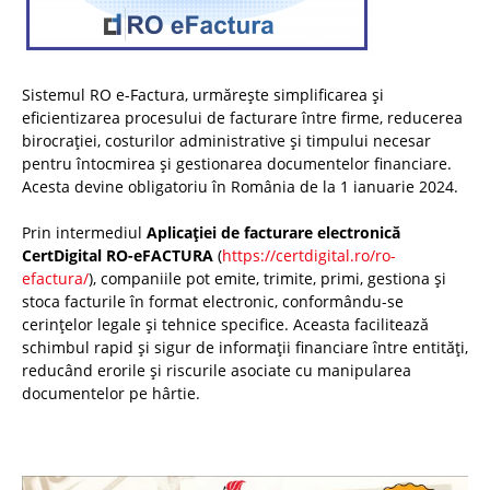
Sistemul RO e-Factura, urmărește simplificarea și
eficientizarea procesului de facturare între firme, reducerea
birocrației, costurilor administrative și timpului necesar
pentru întocmirea și gestionarea documentelor financiare.
Acesta devine obligatoriu în România de la 1 ianuarie 2024.
Prin intermediul
Aplicației de facturare electronică
CertDigital RO-eFACTURA
(
https://certdigital.ro/ro-
efactura/
), companiile pot emite, trimite, primi, gestiona și
stoca facturile în format electronic, conformându-se
cerințelor legale și tehnice specifice. Aceasta facilitează
schimbul rapid și sigur de informații financiare între entități,
reducând erorile și riscurile asociate cu manipularea
documentelor pe hârtie.