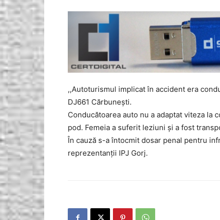
,,Autoturismul implicat în accident era con
DJ661 Cărbunești.
Conducătoarea auto nu a adaptat viteza la con
pod. Femeia a suferit leziuni și a fost transp
În cauză s-a întocmit dosar penal pentru inf
reprezentanții IPJ Gorj.