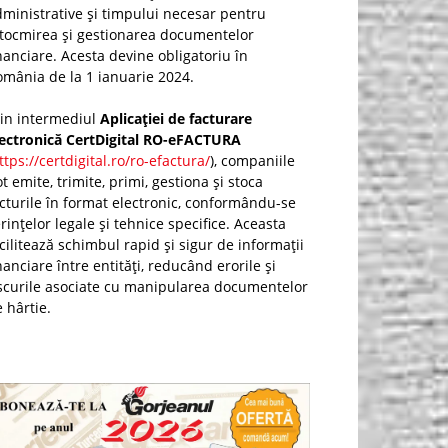
ministrative și timpului necesar pentru
ntocmirea și gestionarea documentelor
nanciare. Acesta devine obligatoriu în
mânia de la 1 ianuarie 2024.
rin intermediul
Aplicației de facturare
lectronică CertDigital RO-eFACTURA
ttps://certdigital.ro/ro-efactura/
), companiile
t emite, trimite, primi, gestiona și stoca
cturile în format electronic, conformându-se
rințelor legale și tehnice specifice. Aceasta
cilitează schimbul rapid și sigur de informații
nanciare între entități, reducând erorile și
scurile asociate cu manipularea documentelor
 hârtie.