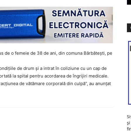
dus de o femeie de 38 de ani, din comuna Bărbătești, pe
dițiile de drum și a intrat în coliziune cu un cap de
ortată la spital pentru acordarea de îngrijiri medicale.
racțiunea de vătămare corporală din culpă”, au anunțat
Si
și
fi