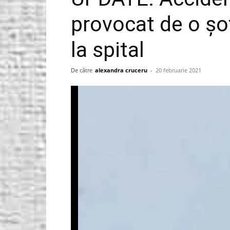
provocat de o șof
Gorjeanul.ro
la spital
De către
alexandra cruceru
-
20 februarie 2021