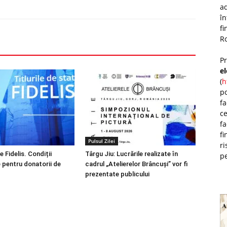
ad
î
fi
Ro
P
e
(
h
po
fa
ce
fa
fi
Pulsul Zilei
ri
e Fidelis. Condiții
Târgu Jiu: Lucrările realizate în
pe
 pentru donatorii de
cadrul „Atelierelor Brâncuși” vor fi
prezentate publicului