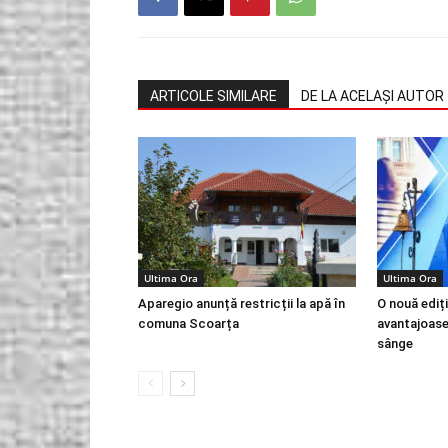
ARTICOLE SIMILARE
DE LA ACELAȘI AUTOR
Ultima Ora
Ultima Ora
Aparegio anunță restricții la apă în
O nouă ediți
comuna Scoarța
avantajoase
sânge