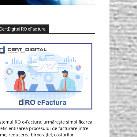
CertDigital RO eFactura
stemul RO e-Factura, urmărește simplificarea
 eficientizarea procesului de facturare între
rme, reducerea birocrației, costurilor