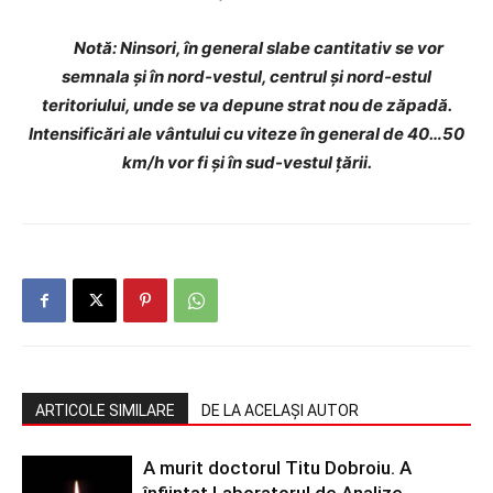
Notă
:
Ninsori, în general slabe cantitativ se vor
semnala și în nord-vestul, centrul și nord-estul
teritoriului, unde se va depune strat nou de zăpadă.
Intensificări a
le vântului
cu viteze în general de 40…50
km/h vor fi și în sud-vestul țării.
ARTICOLE SIMILARE
DE LA ACELAȘI AUTOR
A murit doctorul Titu Dobroiu. A