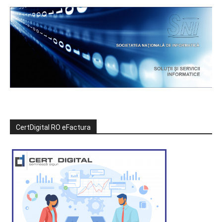
CertDigital RO eFactura