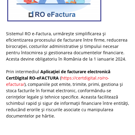
Sistemul RO e-Factura, urmărește simplificarea și
eficientizarea procesului de facturare între firme, reducerea
birocrației, costurilor administrative și timpului necesar
pentru întocmirea și gestionarea documentelor financiare.
Acesta devine obligatoriu în România de la 1 ianuarie 2024.
Prin intermediul
Aplicației de facturare electronică
CertDigital RO-eFACTURA
(
https://certdigital.ro/ro-
efactura/
), companiile pot emite, trimite, primi, gestiona și
stoca facturile în format electronic, conformându-se
cerințelor legale și tehnice specifice. Aceasta facilitează
schimbul rapid și sigur de informații financiare între entități,
reducând erorile și riscurile asociate cu manipularea
documentelor pe hârtie.