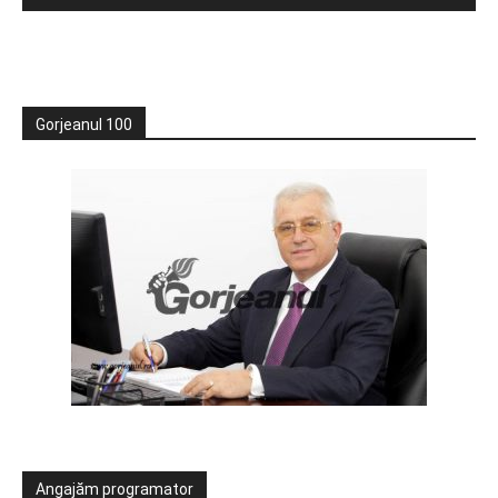
Gorjeanul 100
Angajăm programator