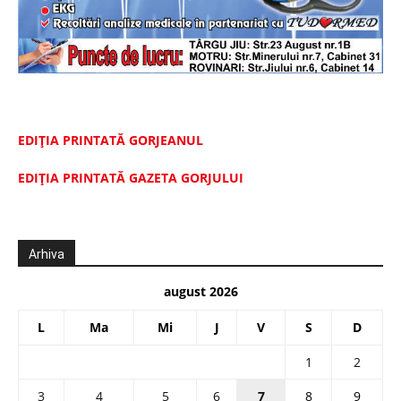
EDIȚIA PRINTATĂ GORJEANUL
EDIŢIA PRINTATĂ GAZETA GORJULUI
Arhiva
august 2026
L
Ma
Mi
J
V
S
D
1
2
3
4
5
6
7
8
9