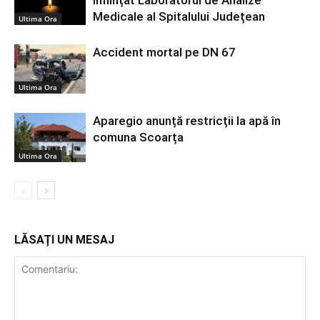
înființat Laboratorul de Analize
Medicale al Spitalului Județean
Ultima Ora
Accident mortal pe DN 67
Ultima Ora
Aparegio anunță restricții la apă în
comuna Scoarța
Ultima Ora
LĂSAȚI UN MESAJ