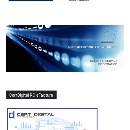
CertDigital RO eFactura