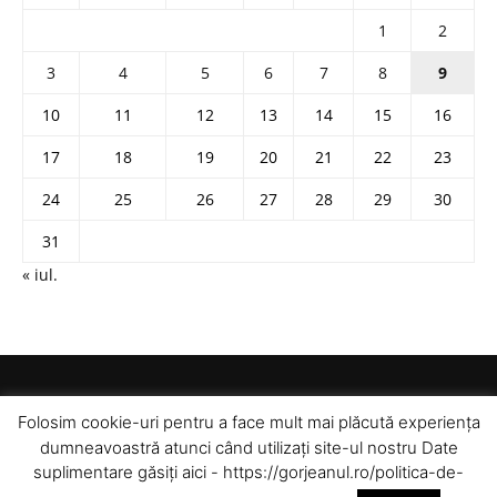
1
2
3
4
5
6
7
8
9
10
11
12
13
14
15
16
17
18
19
20
21
22
23
24
25
26
27
28
29
30
31
« iul.
Folosim cookie-uri pentru a face mult mai plăcută experiența
dumneavoastră atunci când utilizați site-ul nostru Date
suplimentare găsiți aici - https://gorjeanul.ro/politica-de-