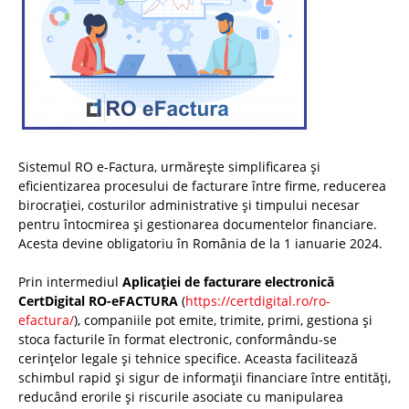
Sistemul RO e-Factura, urmărește simplificarea și
eficientizarea procesului de facturare între firme, reducerea
birocrației, costurilor administrative și timpului necesar
pentru întocmirea și gestionarea documentelor financiare.
Acesta devine obligatoriu în România de la 1 ianuarie 2024.
Prin intermediul
Aplicației de facturare electronică
CertDigital RO-eFACTURA
(
https://certdigital.ro/ro-
efactura/
), companiile pot emite, trimite, primi, gestiona și
stoca facturile în format electronic, conformându-se
cerințelor legale și tehnice specifice. Aceasta facilitează
schimbul rapid și sigur de informații financiare între entități,
reducând erorile și riscurile asociate cu manipularea