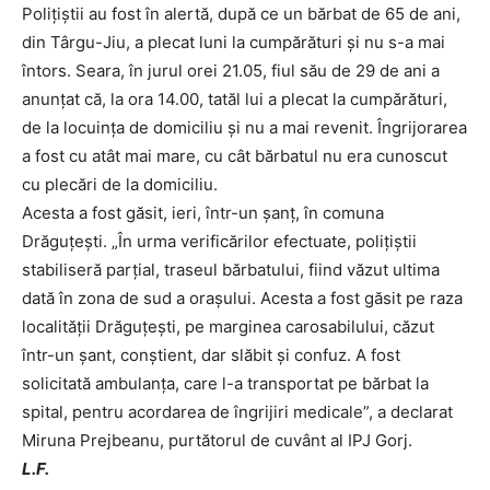
Polițiștii au fost în alertă, după ce un bărbat de 65 de ani,
din Târgu-Jiu, a plecat luni la cumpărături și nu s-a mai
întors. Seara, în jurul orei 21.05, fiul său de 29 de ani a
anunțat că, la ora 14.00, tatăl lui a plecat la cumpărături,
de la locuința de domiciliu și nu a mai revenit. Îngrijorarea
a fost cu atât mai mare, cu cât bărbatul nu era cunoscut
cu plecări de la domiciliu.
Acesta a fost găsit, ieri, într-un șanț, în comuna
Drăguțești. „În urma verificărilor efectuate, polițiștii
stabiliseră parțial, traseul bărbatului, fiind văzut ultima
dată în zona de sud a orașului. Acesta a fost găsit pe raza
localității Drăguțești, pe marginea carosabilului, căzut
într-un șant, conștient, dar slăbit și confuz. A fost
solicitată ambulanța, care l-a transportat pe bărbat la
spital, pentru acordarea de îngrijiri medicale”, a declarat
Miruna Prejbeanu, purtătorul de cuvânt al IPJ Gorj.
L.F.