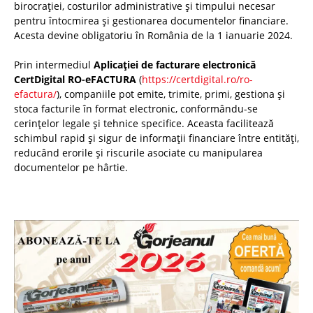
birocrației, costurilor administrative și timpului necesar
pentru întocmirea și gestionarea documentelor financiare.
Acesta devine obligatoriu în România de la 1 ianuarie 2024.
Prin intermediul
Aplicației de facturare electronică
CertDigital RO-eFACTURA
(
https://certdigital.ro/ro-
efactura/
), companiile pot emite, trimite, primi, gestiona și
stoca facturile în format electronic, conformându-se
cerințelor legale și tehnice specifice. Aceasta facilitează
schimbul rapid și sigur de informații financiare între entități,
reducând erorile și riscurile asociate cu manipularea
documentelor pe hârtie.