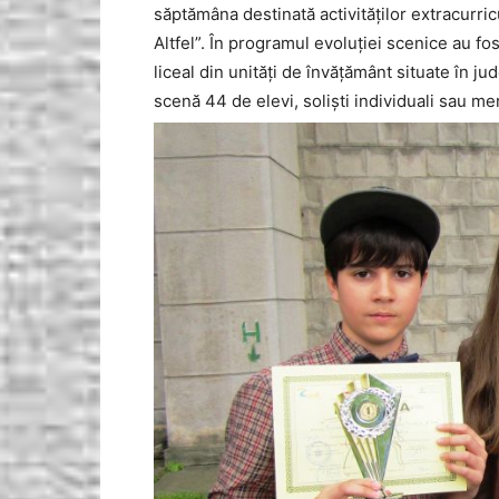
săptămâna destinată activităţilor extracurri
Altfel”. În programul evoluţiei scenice au fos
liceal din unităţi de învăţământ situate în ju
scenă 44 de elevi, solişti individuali sau m