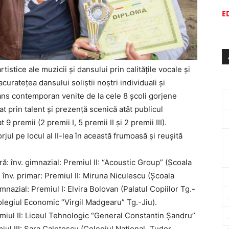
E
tistice ale muzicii şi dansului prin calităţile vocale şi
acurateţea dansului soliştii noştri individuali şi
ns contemporan venite de la cele 8 şcoli gorjene
at prin talent şi prezenţă scenică atât publicul
9 premii (2 premii I, 5 premii II şi 2 premii III).
rjul pe locul al II-lea în această frumoasă şi reuşită
: înv. gimnazial: Premiul II: “Acoustic Group” (Şcoala
i: înv. primar: Premiul II: Miruna Niculescu (Şcoala
mnazial: Premiul I: Elvira Bolovan (Palatul Copiilor Tg.-
 (Colegiul Economic “Virgil Madgearu” Tg.-Jiu).
remiul II: Liceul Tehnologic “General Constantin Şandru”
ul III: Sara Calotescu (Colegiul Naţional „Tudor