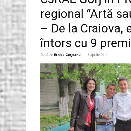
regional “Artă sa
Gorjeanul.ro
– De la Craiova, e
întors cu 9 premi
De către
Echipa Gorjeanul
-
15 aprilie 2014