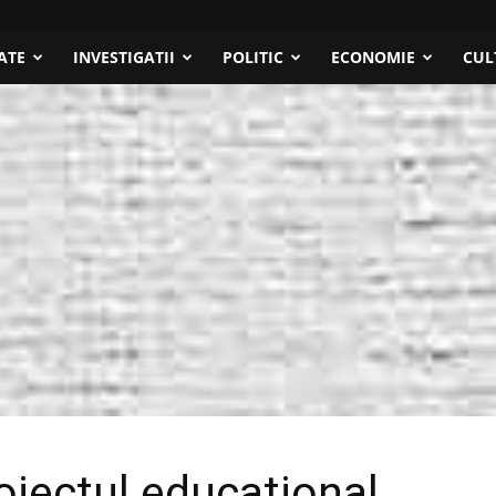
ATE
INVESTIGATII
POLITIC
ECONOMIE
CUL
oiectul educaţional