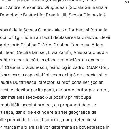
« 
iul I: Andrei Alexandru Giugudean (Şcoala Gimnazială
l Tehnologic Bustuchin; Premiul III: Şcoala Gimnazială
oară de la Şcoala Gimnazială Nr. 1 Albeni şi formaţia
iilor Tg.-Jiu nu au făcut deplasarea la Craiova. Elevii
e profesorii: Cristina Crăete, Cristina Tomescu, Adela
i Ilean, Cecilia Dinişel, Livia Zamfir, Anişoara Claudia
ătire a participării la etapa regională s-au ocupat
rof. Claudia Crăciunescu, psiholog în cadrul CJAP Gorj.
are care a capacitat întreaga echipă de specialişti a
udia Dumitrescu, director, şi prof. consilier şcolar
siile elevilor participanţi, ale profesorilor parteneri,
, dar mai ales feed-back-ul pozitiv primit după
abilităţii acestui proiect, cu propuneri de a se
istică, dar şi de extindere a ariei geografice de
lte premii de la acest concurs, dar prieteniile şi
or marca mulţi ani şi îi vor determina să povestească în