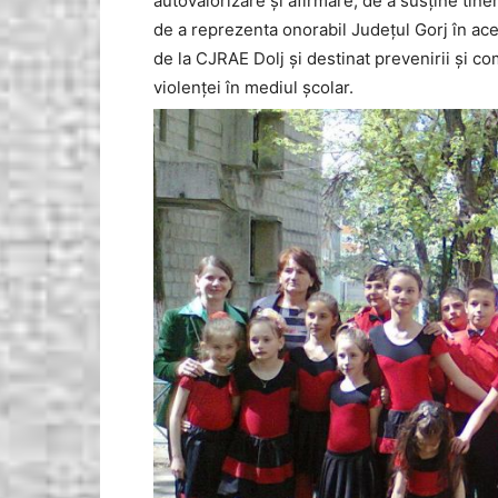
autovalorizare şi afirmare, de a susţine tiner
de a reprezenta onorabil Judeţul Gorj în aceas
de la CJRAE Dolj şi destinat prevenirii şi 
violenţei în mediul şcolar.