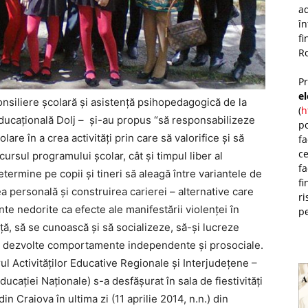
ad
î
fi
Ro
P
e
consiliere şcolară şi asistenţă psihopedagogică de la
(
h
ducaţională Dolj – şi-au propus “să responsabilizeze
po
lare în a crea activităţi prin care să valorifice şi să
fa
ce
rcursul programului şcolar, cât şi timpul liber al
fa
etermine pe copii şi tineri să aleagă între variantele de
fi
ea personală şi construirea carierei – alternative care
ri
te nedorite ca efecte ale manifestării violenţei în
pe
aţă, să se cunoască şi să socializeze, să-şi lucreze
ă-şi dezvolte comportamente independente şi prosociale.
ul Activităţilor Educative Regionale şi Interjudeţene –
caţiei Naţionale) s-a desfăşurat în sala de fiestivităţi
n Craiova în ultima zi (11 aprilie 2014, n.n.) din