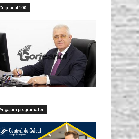
Gorjeanul 100
Angajăm programator