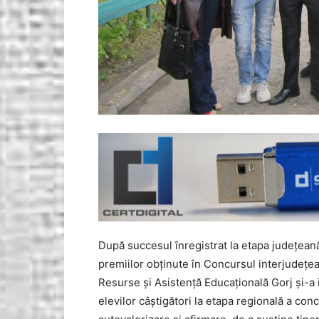
După succesul înregistrat la etapa judeţean
premiilor obţinute în Concursul interjudeţea
Resurse şi Asistenţă Educaţională Gorj şi-a 
elevilor câştigători la etapa regională a conc