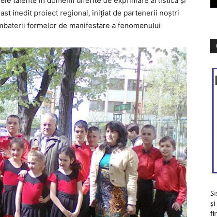
ele talente în domenii diferite de exprimare artistică şi
t inedit proiect regional, iniţiat de partenerii noştri
combaterii formelor de manifestare a fenomenului
Si
și
fi