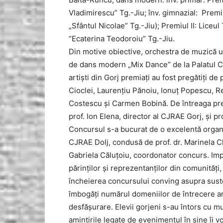
Vladimirescu” Tg.-Jiu; înv. gimnazial: Prem
„Sfântul Nicolae” Tg.-Jiu); Premiul II: Liceu
“Ecaterina Teodoroiu” Tg.-Jiu.
Din motive obiective, orchestra de muzică uş
de dans modern „Mix Dance” de la Palatul Cop
artişti din Gorj premiaţi au fost pregătiţi d
Cioclei, Laurenţiu Pănoiu, Ionuţ Popescu, Rel
Costescu şi Carmen Bobină. De întreaga preg
prof. Ion Elena, director al CJRAE Gorj, şi p
Concursul s-a bucurat de o excelentă organiz
CJRAE Dolj, condusă de prof. dr. Marinela Cla
Gabriela Căluţoiu, coordonator concurs. Impre
părinţilor şi reprezentanţilor din comunităţi
încheierea concursului conving asupra susten
îmbogăţi numărul domeniilor de întrecere art
desfăşurare. Elevii gorjeni s-au întors cu mu
amintirile legate de evenimentul în sine îi v