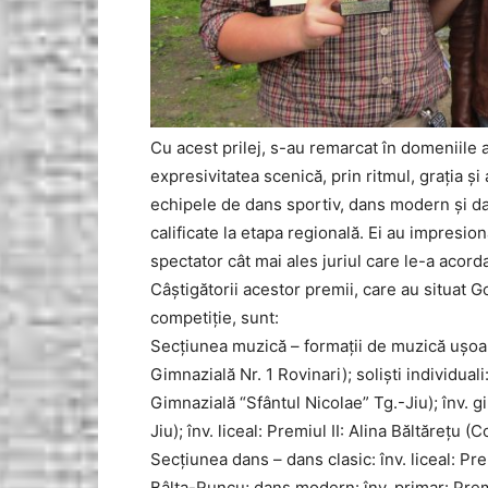
Cu acest prilej, s-au remarcat în domeniile ar
expresivitatea scenică, prin ritmul, graţia şi 
echipele de dans sportiv, dans modern şi da
calificate la etapa regională. Ei au impresion
spectator cât mai ales juriul care le-a acordat 
Câştigătorii acestor premii, care au situat Go
competiţie, sunt:
Secţiunea muzică – formaţii de muzică uşoară
Gimnazială Nr. 1 Rovinari); solişti individual
Gimnazială “Sfântul Nicolae” Tg.-Jiu); înv. gi
Jiu); înv. liceal: Premiul II: Alina Băltăreţu
Secţiunea dans – dans clasic: înv. liceal: P
Bâlta-Runcu; dans modern: înv. primar: Premi