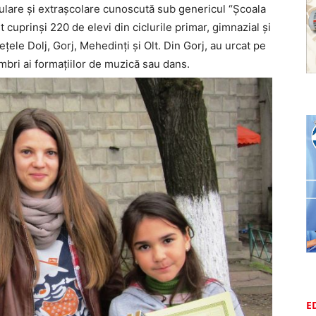
culare şi extraşcolare cunoscută sub genericul “Şcoala
t cuprinşi 220 de elevi din ciclurile primar, gimnazial şi
deţele Dolj, Gorj, Mehedinţi şi Olt. Din Gorj, au urcat pe
embri ai formaţiilor de muzică sau dans.
E