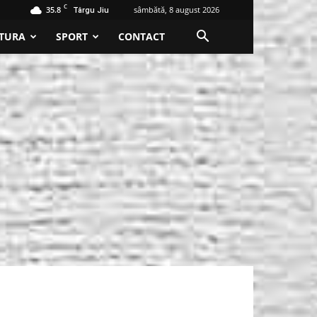
C
35.8
sâmbătă, 8 august 2026
Târgu Jiu
TURA
SPORT
CONTACT