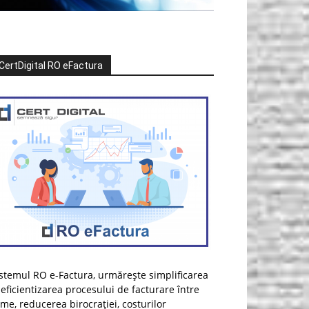
CertDigital RO eFactura
stemul RO e-Factura, urmărește simplificarea
 eficientizarea procesului de facturare între
rme, reducerea birocrației, costurilor