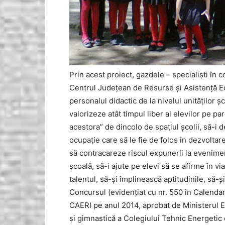
Prin acest proiect, gazdele – specialişti în 
Centrul Judeţean de Resurse şi Asistenţă E
personalul didactic de la nivelul unităţilor şco
valorizeze atât timpul liber al elevilor pe pa
acestora” de dincolo de spaţiul şcolii, să-i d
ocupaţie care să le fie de folos în dezvoltar
să contracareze riscul expunerii la evenimen
şcoală, să-i ajute pe elevi să se afirme în vi
talentul, să-şi împlinească aptitudinile, s
Concursul (evidenţiat cu nr. 550 în Calendar
CAERI pe anul 2014, aprobat de Ministerul Edu
şi gimnastică a Colegiului Tehnic Energetic di