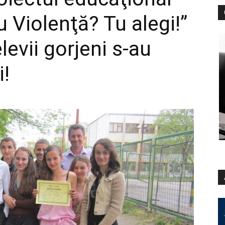
u Violenţă? Tu alegi!”
levii gorjeni s-au
i!