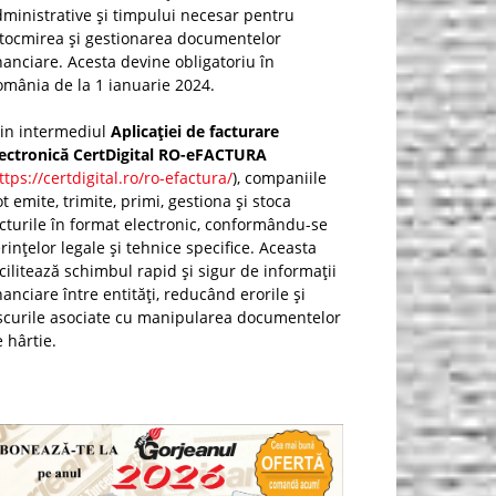
ministrative și timpului necesar pentru
ntocmirea și gestionarea documentelor
nanciare. Acesta devine obligatoriu în
mânia de la 1 ianuarie 2024.
rin intermediul
Aplicației de facturare
lectronică CertDigital RO-eFACTURA
ttps://certdigital.ro/ro-efactura/
), companiile
t emite, trimite, primi, gestiona și stoca
cturile în format electronic, conformându-se
rințelor legale și tehnice specifice. Aceasta
cilitează schimbul rapid și sigur de informații
nanciare între entități, reducând erorile și
scurile asociate cu manipularea documentelor
 hârtie.