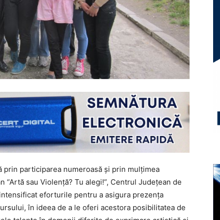
ă prin participarea numeroasă şi prin mulţimea
n “Artă sau Violenţă? Tu alegi!”, Centrul Judeţean de
intensificat eforturile pentru a asigura prezenţa
ursului, în ideea de a le oferi acestora posibilitatea de