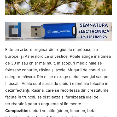
Este un arbore originar din regiunile muntoase ale
Europei şi Asiei nordice şi vestice. Poate atinge înălţimea
de 30 m sau chiar mai mult. În scopuri medicinale se
folosesc conurile, răşina şi acele. Mugurii de conuri se
culeg primăvara. Din ei se extrage uleiul esenţial sau pot
fi uscaţi. Acele sunt sursa de uleiuri esenţiale folosite în
dezinfectanţi. Răşina, care se recoltează din crestăturile
făcute în trunchi, se distilează şi furnizează ulei de
terebentină pentru unguente şi linimente.
Compoziţie:
uleiuri volatile (pinen, limonen, beta