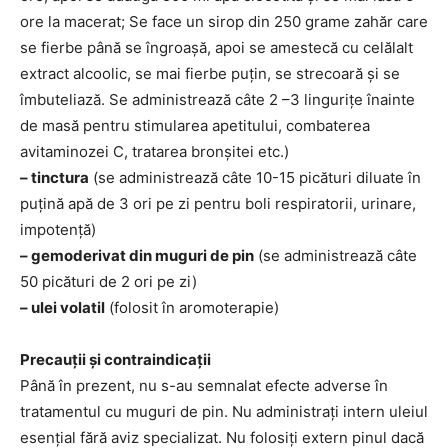
ore la macerat; Se face un sirop din 250 grame zahăr care
se fierbe până se îngroașă, apoi se amestecă cu celălalt
extract alcoolic, se mai fierbe puțin, se strecoară și se
îmbuteliază. Se administrează câte 2 –3 lingurițe înainte
de masă pentru stimularea apetitului, combaterea
avitaminozei C, tratarea bronșitei etc.)
– tinctura
(se administrează câte 10-15 picături diluate în
puțină apă de 3 ori pe zi pentru boli respiratorii, urinare,
impotenţă)
– gemoderivat din muguri de pin
(se administrează câte
50 picături de 2 ori pe zi)
– ulei volatil
(folosit în aromoterapie)
Precauţii şi contraindicaţii
Până în prezent, nu s-au semnalat efecte adverse în
tratamentul cu muguri de pin. Nu administraţi intern uleiul
esenţial fără aviz specializat. Nu folosiţi extern pinul dacă