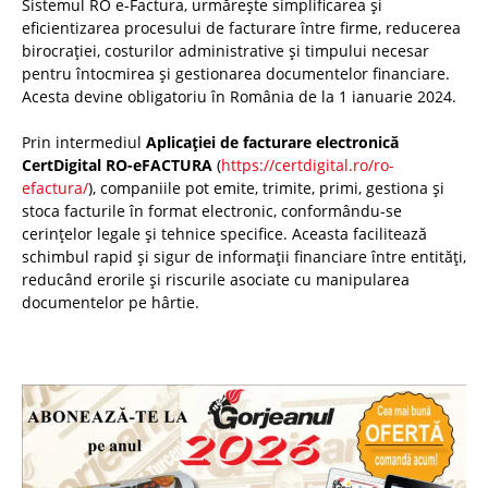
Sistemul RO e-Factura, urmărește simplificarea și
eficientizarea procesului de facturare între firme, reducerea
birocrației, costurilor administrative și timpului necesar
pentru întocmirea și gestionarea documentelor financiare.
Acesta devine obligatoriu în România de la 1 ianuarie 2024.
Prin intermediul
Aplicației de facturare electronică
CertDigital RO-eFACTURA
(
https://certdigital.ro/ro-
efactura/
), companiile pot emite, trimite, primi, gestiona și
stoca facturile în format electronic, conformându-se
cerințelor legale și tehnice specifice. Aceasta facilitează
schimbul rapid și sigur de informații financiare între entități,
reducând erorile și riscurile asociate cu manipularea
documentelor pe hârtie.