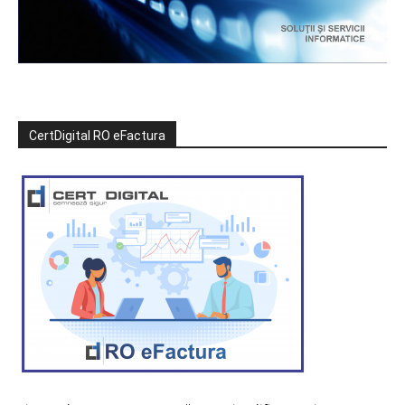
CertDigital RO eFactura