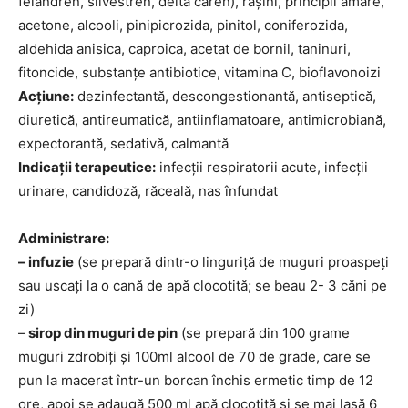
felandren, silvestren, delta caren), rășini, principii amare,
acetone, alcooli, pinipicrozida, pinitol, coniferozida,
aldehida anisica, caproica, acetat de bornil, taninuri,
fitoncide, substanțe antibiotice, vitamina C, bioflavonoizi
Acţiune:
dezinfectantă, descongestionantă, antiseptică,
diuretică, antireumatică, antiinflamatoare, antimicrobiană,
expectorantă, sedativă, calmantă
Indicaţii terapeutice:
infecții respiratorii acute, infecții
urinare, candidoză, răceală, nas înfundat
Administrare:
– infuzie
(se prepară dintr-o linguriță de muguri proaspeți
sau uscați la o cană de apă clocotită; se beau 2- 3 căni pe
zi)
–
sirop din muguri de pin
(se prepară din 100 grame
muguri zdrobiți și 100ml alcool de 70 de grade, care se
pun la macerat într-un borcan închis ermetic timp de 12
ore, apoi se adaugă 500 ml apă clocotită și se mai lasă 6