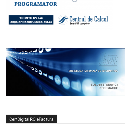
CertDigital RO eFactura