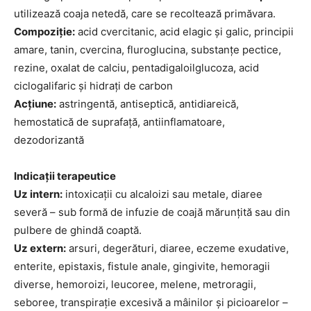
utilizează coaja netedă, care se recoltează primăvara.
Compoziție:
acid cvercitanic, acid elagic și galic, principii
amare, tanin, cvercina, fluroglucina, substanțe pectice,
rezine, oxalat de calciu, pentadigaloilglucoza, acid
ciclogalifaric și hidrați de carbon
Acțiune:
astringentă, antiseptică, antidiareică,
hemostatică de suprafață, antiinflamatoare,
dezodorizantă
Indicații terapeutice
Uz intern:
intoxicații cu alcaloizi sau metale, diaree
severă – sub formă de infuzie de coajă mărunțită sau din
pulbere de ghindă coaptă.
Uz extern:
arsuri, degerături, diaree, eczeme exudative,
enterite, epistaxis, fistule anale, gingivite, hemoragii
diverse, hemoroizi, leucoree, melene, metroragii,
seboree, transpirație excesivă a mâinilor și picioarelor –