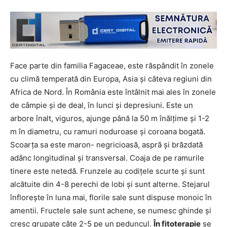
Face parte din familia Fagaceae, este răspândit în zonele
cu climă temperată din Europa, Asia și câteva regiuni din
Africa de Nord. În România este întâlnit mai ales în zonele
de câmpie și de deal, în lunci și depresiuni. Este un
arbore înalt, viguros, ajunge până la 50 m înălțime și 1-2
m în diametru, cu ramuri noduroase și coroana bogată.
Scoarța sa este maron- negricioasă, aspră și brăzdată
adânc longitudinal și transversal. Coaja de pe ramurile
tinere este netedă. Frunzele au codițele scurte și sunt
alcătuite din 4-8 perechi de lobi și sunt alterne. Stejarul
înflorește în luna mai, florile sale sunt dispuse monoic în
amentii. Fructele sale sunt achene, se numesc ghinde și
cresc grupate câte 2-5 pe un peduncul.
În fitoterapie
se