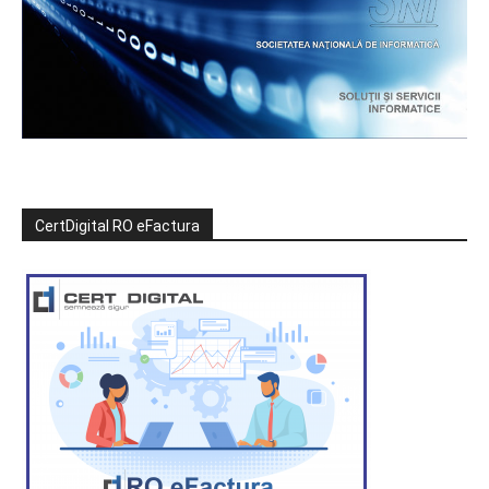
CertDigital RO eFactura