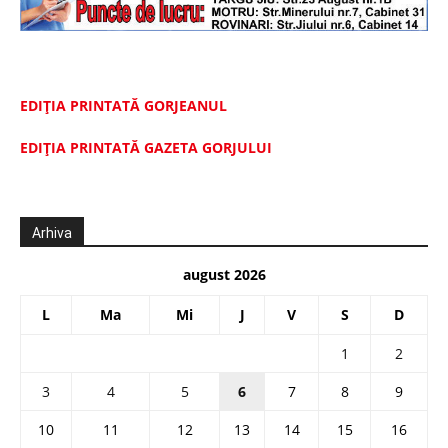
EDIȚIA PRINTATĂ GORJEANUL
EDIŢIA PRINTATĂ GAZETA GORJULUI
Arhiva
august 2026
L
Ma
Mi
J
V
S
D
1
2
3
4
5
6
7
8
9
10
11
12
13
14
15
16