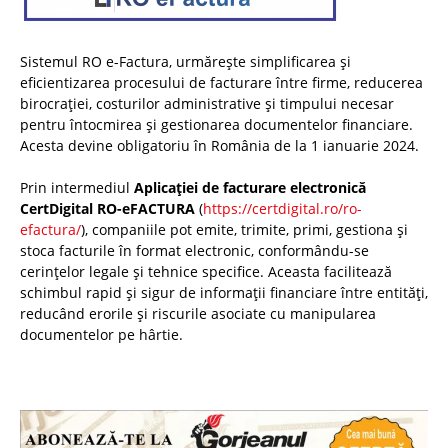
Sistemul RO e-Factura, urmărește simplificarea și
eficientizarea procesului de facturare între firme, reducerea
birocrației, costurilor administrative și timpului necesar
pentru întocmirea și gestionarea documentelor financiare.
Acesta devine obligatoriu în România de la 1 ianuarie 2024.
Prin intermediul
Aplicației de facturare electronică
CertDigital RO-eFACTURA
(
https://certdigital.ro/ro-
efactura/
), companiile pot emite, trimite, primi, gestiona și
stoca facturile în format electronic, conformându-se
cerințelor legale și tehnice specifice. Aceasta facilitează
schimbul rapid și sigur de informații financiare între entități,
reducând erorile și riscurile asociate cu manipularea
documentelor pe hârtie.