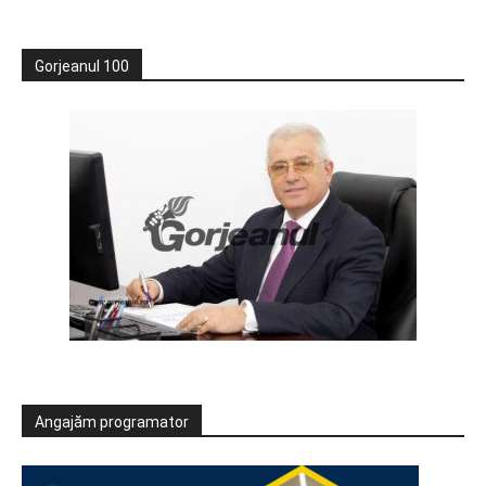
Gorjeanul 100
Angajăm programator