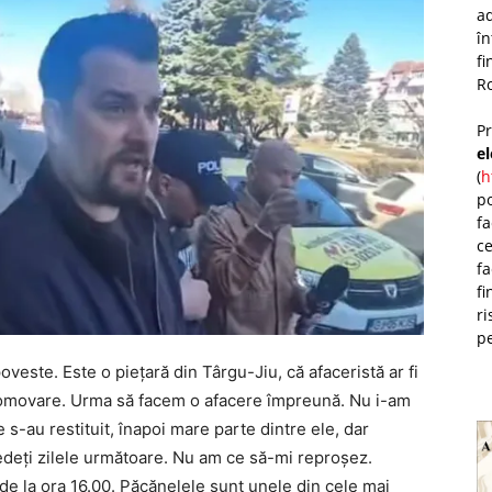
ad
î
fi
Ro
P
e
(
h
po
fa
ce
fa
fi
ri
pe
veste. Este o piețară din Târgu-Jiu, că afaceristă ar fi
romovare. Urma să facem o afacere împreună. Nu i-am
 s-au restituit, înapoi mare parte dintre ele, dar
vedeți zilele următoare. Nu am ce să-mi reproșez.
de la ora 16.00. Păcănelele sunt unele din cele mai