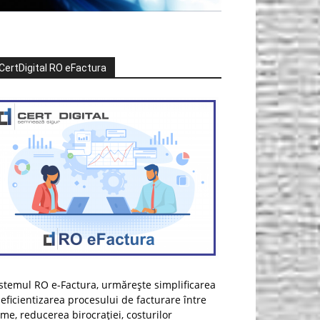
CertDigital RO eFactura
stemul RO e-Factura, urmărește simplificarea
 eficientizarea procesului de facturare între
rme, reducerea birocrației, costurilor