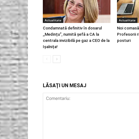
Actualitate
Actualitate
Condamnată definitiv în dosarul
Noi comasăr
,,Medințu”, numită șefă a CA la
Profesorii 
centrala invizibilă pe gaz a CEO de la
posturi
Ișalnița!
LĂSAȚI UN MESAJ