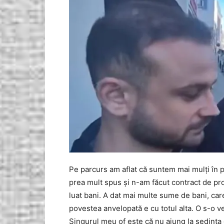
Pe parcurs am aflat că suntem mai mulți în po
prea mult spus și n-am făcut contract de p
luat bani. A dat mai multe sume de bani, care
povestea anvelopată e cu totul alta. O s-o 
Singurul meu of este că nu ajung la ședința 