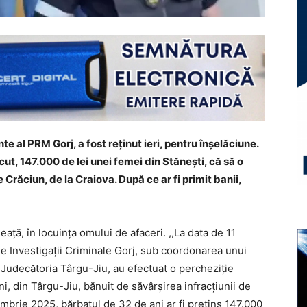
e al PRM Gorj, a fost reținut ieri, pentru înșelăciune.
cut, 147.000 de lei unei femei din Stănești, că să o
 Crăciun, de la Craiova. După ce ar fi primit banii,
neață, în locuința omului de afaceri. ,,La data de 11
 de Investigații Criminale Gorj, sub coordonarea unui
 Judecătoria Târgu-Jiu, au efectuat o percheziție
i, din Târgu-Jiu, bănuit de săvârșirea infracțiunii de
ombrie 2025, bărbatul de 32 de ani ar fi pretins 147.000