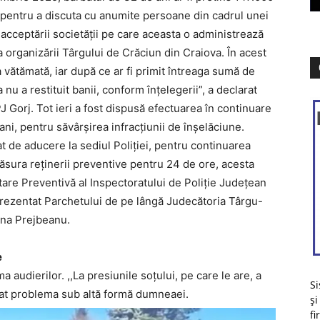
, pentru a discuta cu anumite persoane din cadrul unei
a acceptării societății pe care aceasta o administrează
a organizării Târgului de Crăciun din Craiova. În acest
 vătămată, iar după ce ar fi primit întreaga sumă de
 nu a restituit banii, conform înțelegerii”, a declarat
J Gorj. Tot ieri a fost dispusă efectuarea în continuare
ani, pentru săvârșirea infracțiunii de înșelăciune.
 de aducere la sediul Poliției, pentru continuarea
măsura reținerii preventive pentru 24 de ore, acesta
stare Preventivă al Inspectoratului de Poliție Județean
 prezentat Parchetului de pe lângă Judecătoria Târgu-
una Prejbeanu.
e
ma audierilor. ,,La presiunile soțului, pe care le are, a
Si
opat problema sub altă formă dumneaei.
și
fi