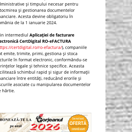
ministrative și timpului necesar pentru
ntocmirea și gestionarea documentelor
nanciare. Acesta devine obligatoriu în
mânia de la 1 ianuarie 2024.
rin intermediul
Aplicației de facturare
lectronică CertDigital RO-eFACTURA
ttps://certdigital.ro/ro-efactura/
), companiile
t emite, trimite, primi, gestiona și stoca
cturile în format electronic, conformându-se
rințelor legale și tehnice specifice. Aceasta
cilitează schimbul rapid și sigur de informații
nanciare între entități, reducând erorile și
scurile asociate cu manipularea documentelor
 hârtie.