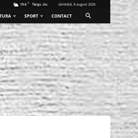
C
19.6
sâmbătă, 8 august 2026
Târgu Jiu
TURA
SPORT
CONTACT