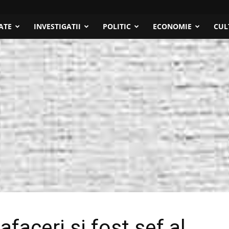
ATE
INVESTIGATII
POLITIC
ECONOMIE
CUL
aceri și fost șef al