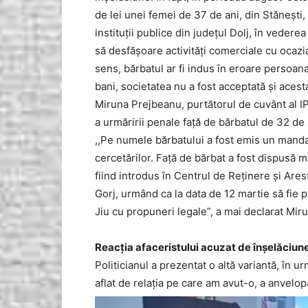
de lei unei femei de 37 de ani, din Stănești
instituții publice din județul Dolj, în vedere
să desfășoare activități comerciale cu ocazi
sens, bărbatul ar fi indus în eroare persoana
bani, societatea nu a fost acceptată și acesta
Miruna Prejbeanu, purtătorul de cuvânt al IP
a urmăririi penale față de bărbatul de 32 de 
,,Pe numele bărbatului a fost emis un mandat
cercetărilor. Față de bărbat a fost dispusă 
fiind introdus în Centrul de Reținere și Are
Gorj, urmând ca la data de 12 martie să fie
Jiu cu propuneri legale”, a mai declarat Mir
Reacția afaceristului acuzat de înșelăciun
Politicianul a prezentat o altă variantă, în ur
aflat de relația pe care am avut-o, a anvel