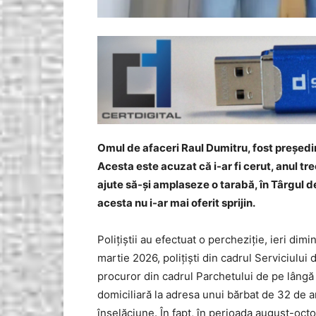
Omul de afaceri Raul Dumitru, fost președint
Acesta este acuzat că i-ar fi cerut, anul tre
ajute să-și amplaseze o tarabă, în Târgul de
acesta nu i-ar mai oferit sprijin.
Polițiștii au efectuat o percheziție, ieri dimi
martie 2026, polițiști din cadrul Serviciului
procuror din cadrul Parchetului de pe lângă
domiciliară la adresa unui bărbat de 32 de an
înșelăciune. În fapt, în perioada august-oct