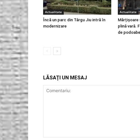
Actualitate
Actualitate
Încă un parc din Târgu Jiu intră în
Mărțișoare s
modernizare
plină vară. F
de podoabe 
LĂSAȚI UN MESAJ