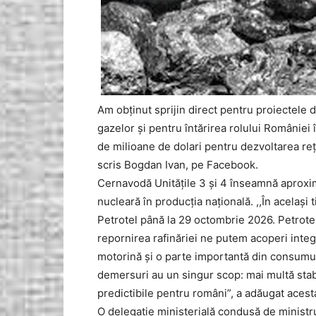
Am obținut sprijin direct pentru proiectele 
gazelor și pentru întărirea rolului României 
de milioane de dolari pentru dezvoltarea reț
scris Bogdan Ivan, pe Facebook.
Cernavodă Unitățile 3 și 4 înseamnă aproxi
nucleară în producția națională. ,,În acelaș
Petrotel până la 29 octombrie 2026. Petrotel
repornirea rafinăriei ne putem acoperi int
motorină și o parte importantă din consumul
demersuri au un singur scop: mai multă stabi
predictibile pentru români”, a adăugat acest
O delegație ministerială condusă de ministru