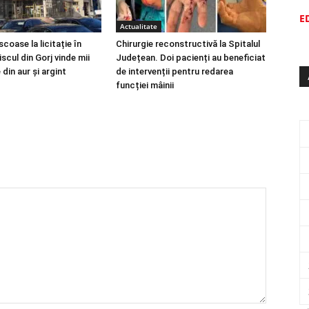
E
Actualitate
coase la licitație în
Chirurgie reconstructivă la Spitalul
iscul din Gorj vinde mii
Județean. Doi pacienți au beneficiat
din aur și argint
de intervenții pentru redarea
funcției mâinii