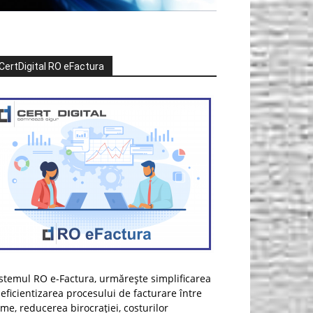
CertDigital RO eFactura
stemul RO e-Factura, urmărește simplificarea
 eficientizarea procesului de facturare între
rme, reducerea birocrației, costurilor