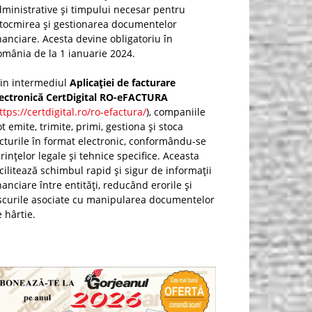
ministrative și timpului necesar pentru
ntocmirea și gestionarea documentelor
nanciare. Acesta devine obligatoriu în
mânia de la 1 ianuarie 2024.
rin intermediul
Aplicației de facturare
lectronică CertDigital RO-eFACTURA
ttps://certdigital.ro/ro-efactura/
), companiile
t emite, trimite, primi, gestiona și stoca
cturile în format electronic, conformându-se
rințelor legale și tehnice specifice. Aceasta
cilitează schimbul rapid și sigur de informații
nanciare între entități, reducând erorile și
scurile asociate cu manipularea documentelor
 hârtie.