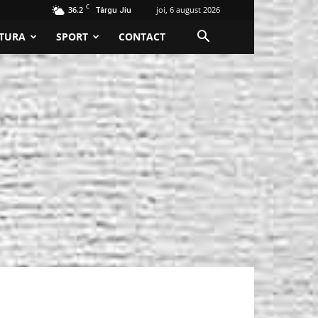
C
36.2
joi, 6 august 2026
Târgu Jiu
TURA
SPORT
CONTACT