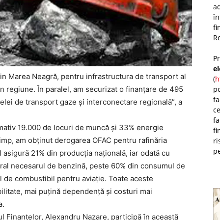
ad
î
fi
Ro
P
e
din Marea Neagră, pentru infrastructura de transport al
(
h
po
în regiune. În paralel, am securizat o finanțare de 495
fa
elei de transport gaze și interconectare regională”, a
ce
fa
mativ 19.000 de locuri de muncă și 33% energie
fi
i timp, am obținut derogarea OFAC pentru rafinăria
ri
pe
 asigură 21% din producția națională, iar odată cu
egral necesarul de benzină, peste 60% din consumul de
 de combustibil pentru aviație. Toate aceste
litate, mai puțină dependență și costuri mai
a.
l Finanțelor, Alexandru Nazare, participă în această