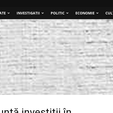
ATE
INVESTIGATII
POLITIC
ECONOMIE
CUL
nță investiții în