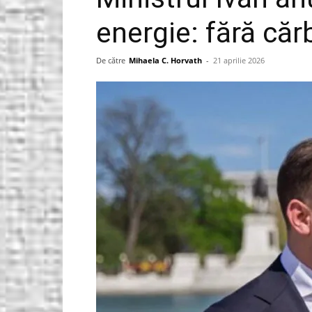
energie: fără că
Gorjeanul.ro
De către
Mihaela C. Horvath
-
21 aprilie 2026