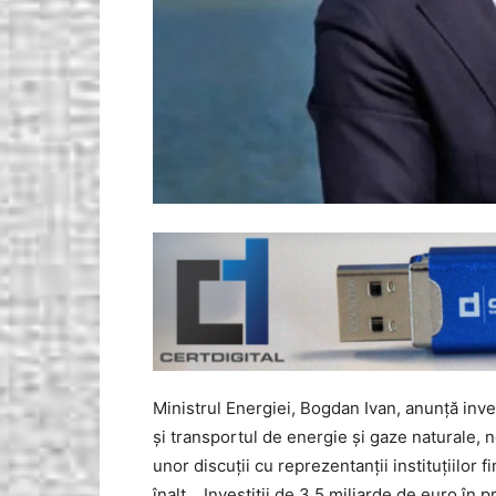
Ministrul Energiei, Bogdan Ivan, anunță inve
și transportul de energie și gaze naturale,
unor discuții cu reprezentanții instituțiilor f
înalt. ,,Investiții de 3,5 miliarde de euro în