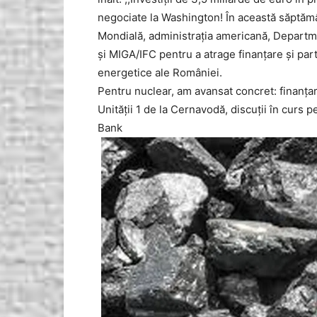
negociate la Washington! În această săptămân
Mondială, administrația americană, Depart
și MIGA/IFC pentru a atrage finanțare și pa
energetice ale României.
Pentru nuclear, am avansat concret: finanța
Unității 1 de la Cernavodă, discuții în curs p
Bank