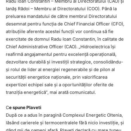
Radu Ioan Constantin – Membru al Directoratului (CAO) și
Ianăș Rădoi – Membru al Directoratului (COO). Până la
preluarea mandatului de către membrul Directoratului
desemnat pentru funcția de Chief Financial Officer (CFO),
atribuțiile aferente acestei funcții vor continua să fie
exercitate de domnul Radu Ioan Constantin, în calitate de
Chief Administrative Officer (CAO). „Hidroelectrica își
reafirmă angajamentul pentru excelență operațională,
dezvoltare durabilă și investiții strategice, consolidându-
și rolul de lider al energiei regenerabile și de pilon al
securității energetice naționale, prin valorificarea
expertizei echipei sale și a oportunităților oferite de
tranziția energetică”, mai arată comunicatul.
C
e spune Plaveti
După ce a adus în paragină Complexul Energetic Oltenia,
lăsând carierele și termocentralele fără nicio investiție, și
dând mii de oameni afară, Plaveti declară cu mare tupeu