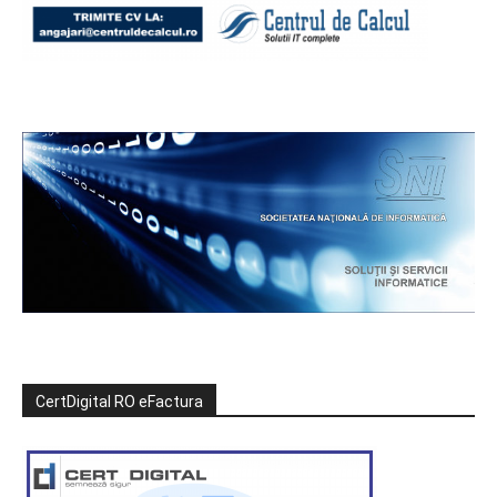
CertDigital RO eFactura