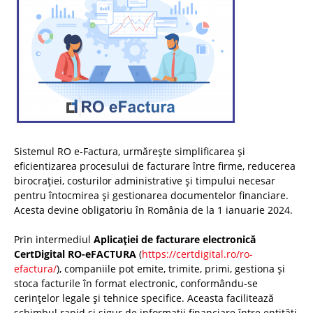
Sistemul RO e-Factura, urmărește simplificarea și
eficientizarea procesului de facturare între firme, reducerea
birocrației, costurilor administrative și timpului necesar
pentru întocmirea și gestionarea documentelor financiare.
Acesta devine obligatoriu în România de la 1 ianuarie 2024.
Prin intermediul
Aplicației de facturare electronică
CertDigital RO-eFACTURA
(
https://certdigital.ro/ro-
efactura/
), companiile pot emite, trimite, primi, gestiona și
stoca facturile în format electronic, conformându-se
cerințelor legale și tehnice specifice. Aceasta facilitează
schimbul rapid și sigur de informații financiare între entități,