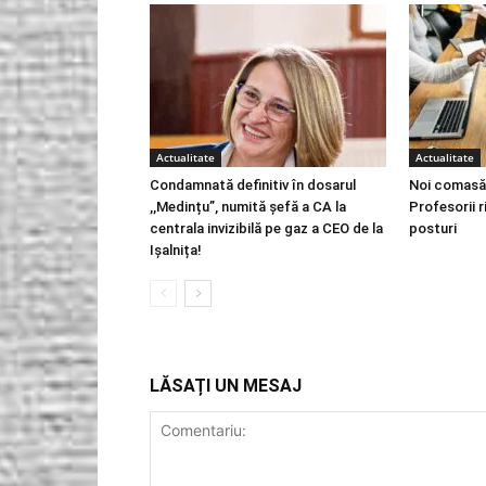
Actualitate
Actualitate
Condamnată definitiv în dosarul
Noi comasăr
,,Medințu”, numită șefă a CA la
Profesorii 
centrala invizibilă pe gaz a CEO de la
posturi
Ișalnița!
LĂSAȚI UN MESAJ