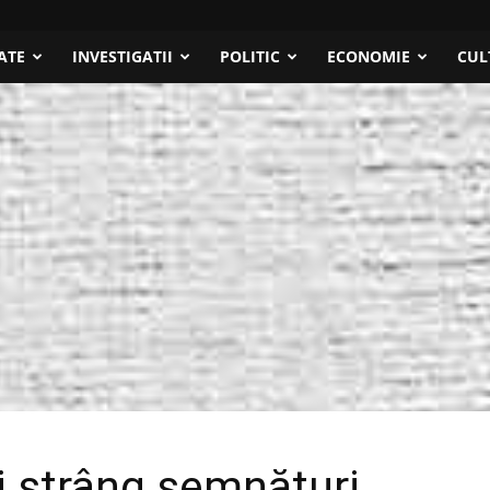
ATE
INVESTIGATII
POLITIC
ECONOMIE
CUL
ni strâng semnături