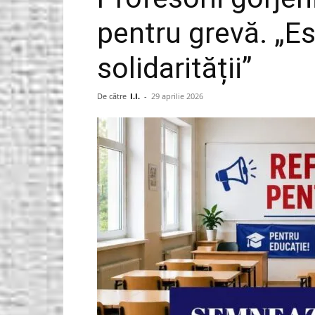
pentru grevă. „
Gorjeanul.ro
solidarității”
De către
I.I.
-
29 aprilie 2026