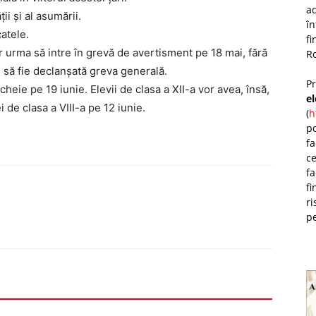
ad
ii și al asumării.
î
atele.
fi
ar urma să intre în grevă de avertisment pe 18 mai, fără
Ro
i să fie declanșată greva generală.
P
cheie pe 19 iunie. Elevii de clasa a XII-a vor avea, însă,
e
i de clasa a VIII-a pe 12 iunie.
(
h
po
fa
ce
fa
fi
ri
pe