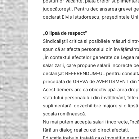
posturilor vacante, plata orelor suplimentare 
judecătorești. Pentru declanșarea grevei gen
declarat Elvis Istudorescu, președintele Uni
„O lipsă de respect”
Sindicaliștii critică și posibilele măsuri din
spun că ar afecta personalul din învățământu
„În contextul efectelor generate de Legea nr
salarizării, care propune salarii incorecte 
declanșat REFERENDUM-UL pentru consulta
precedată de GREVA de AVERTISMENT din 1
Acest demers are ca obiectiv apărarea dreptu
statutului personalului din învățământ, înt
suplimentară, dezechilibre majore și o lipsă 
școala românească.
Nu mai putem accepta salarii incorecte, înc
fără un dialog real cu cei direct afectați.
Educația trebuie tratată ca o investiție esenția