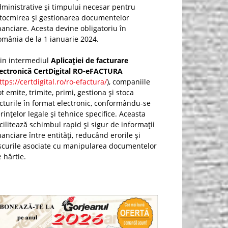
ministrative și timpului necesar pentru
ntocmirea și gestionarea documentelor
nanciare. Acesta devine obligatoriu în
mânia de la 1 ianuarie 2024.
rin intermediul
Aplicației de facturare
lectronică CertDigital RO-eFACTURA
ttps://certdigital.ro/ro-efactura/
), companiile
t emite, trimite, primi, gestiona și stoca
cturile în format electronic, conformându-se
rințelor legale și tehnice specifice. Aceasta
cilitează schimbul rapid și sigur de informații
nanciare între entități, reducând erorile și
scurile asociate cu manipularea documentelor
 hârtie.