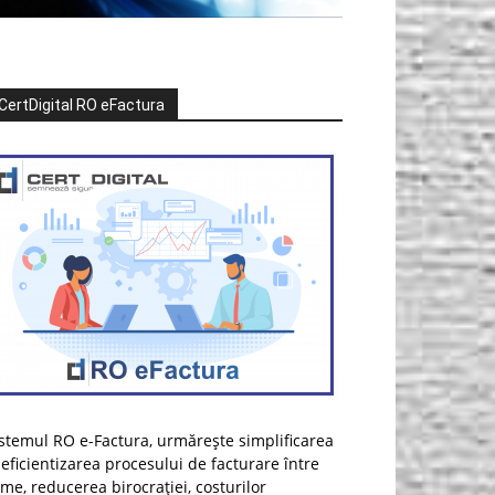
CertDigital RO eFactura
stemul RO e-Factura, urmărește simplificarea
 eficientizarea procesului de facturare între
rme, reducerea birocrației, costurilor