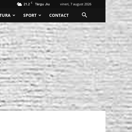
C
21.2
vineri, 7 august 2026
Târgu Jiu
TURA
SPORT
CONTACT