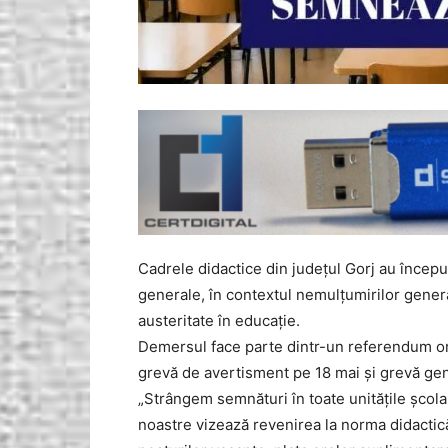
Cadrele didactice din județul Gorj au încep
generale, în contextul nemulțumirilor gene
austeritate în educație.
Demersul face parte dintr-un referendum orga
grevă de avertisment pe 18 mai și grevă gen
„Strângem semnături în toate unitățile școla
noastre vizează revenirea la norma didactică