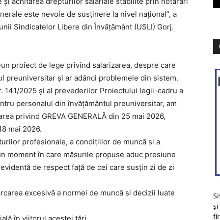
și achitarea drepturilor salariale stabilite prin hotărâri
erale este nevoie de susținere la nivel național”, a
unii Sindicatelor Libere din Învățământ (USLI) Gorj.
tr-un proiect de lege privind salarizarea, despre care
l preuniversitar și ar adânci problemele din sistem.
. 141/2025 și al prevederilor Proiectului legii-cadru a
pentru personalul din învățământul preuniversitar, am
rea privind GREVA GENERALĂ din 25 mai 2026,
8 mai 2026.
rilor profesionale, a condițiilor de muncă și a
r-un moment în care măsurile propuse aduc presiune
evidentă de respect față de cei care susțin zi de zi
ărcarea excesivă a normei de muncă și decizii luate
Si
și
fi
lă în viitorul acestei țări.