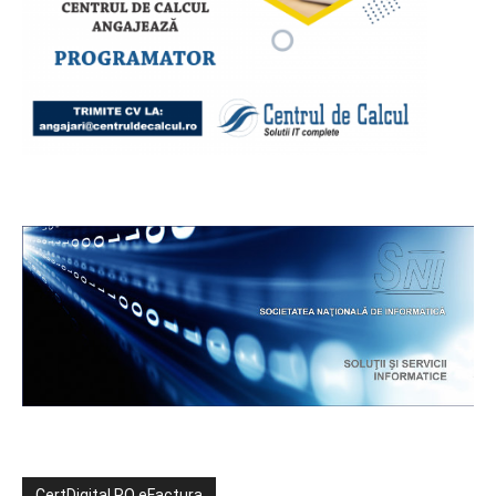
CertDigital RO eFactura