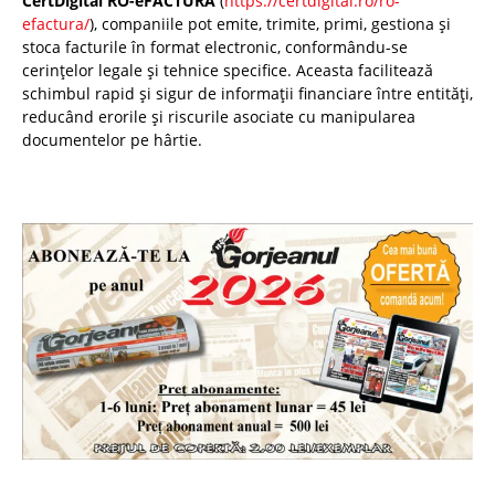
CertDigital RO-eFACTURA
(
https://certdigital.ro/ro-
efactura/
), companiile pot emite, trimite, primi, gestiona și
stoca facturile în format electronic, conformându-se
cerințelor legale și tehnice specifice. Aceasta facilitează
schimbul rapid și sigur de informații financiare între entități,
reducând erorile și riscurile asociate cu manipularea
documentelor pe hârtie.