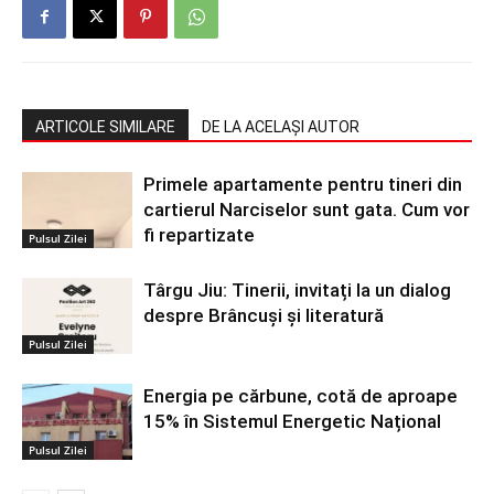
ARTICOLE SIMILARE
DE LA ACELAȘI AUTOR
Primele apartamente pentru tineri din
cartierul Narciselor sunt gata. Cum vor
fi repartizate
Pulsul Zilei
Târgu Jiu: Tinerii, invitați la un dialog
despre Brâncuși și literatură
Pulsul Zilei
Energia pe cărbune, cotă de aproape
15% în Sistemul Energetic Național
Pulsul Zilei