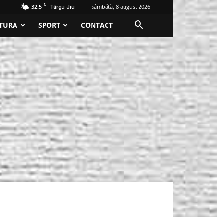
C
32.5
sâmbătă, 8 august 2026
Târgu Jiu
TURA
SPORT
CONTACT