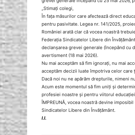
grevei generale începând cu 25 mai 2026, p
„Stimați colegi,
În fața măsurilor care afectează direct educa
pentru pasivitate. Legea nr. 141/2025, proiect
României arată clar că vocea noastră trebuie
Federația Sindicatelor Libere din Învățămân
declanșarea grevei generale (începând cu d
avertisment (18 mai 2026).
Nu mai acceptăm să fim ignorați, nu mai acce
acceptăm decizii luate împotriva celor care ț
Dacă noi nu ne apărăm drepturile, nimeni nu 
Acum este momentul să fim uniți și determi
profesiei noastre și pentru viitorul educației
ÎMPREUNĂ, vocea noastră devine imposibil d
Sindicatelor Libere din Învățământ.
I.I.