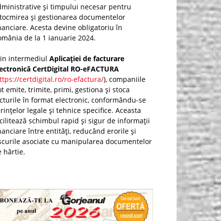
ministrative și timpului necesar pentru
ntocmirea și gestionarea documentelor
nanciare. Acesta devine obligatoriu în
mânia de la 1 ianuarie 2024.
rin intermediul
Aplicației de facturare
lectronică CertDigital RO-eFACTURA
ttps://certdigital.ro/ro-efactura/
), companiile
t emite, trimite, primi, gestiona și stoca
cturile în format electronic, conformându-se
rințelor legale și tehnice specifice. Aceasta
cilitează schimbul rapid și sigur de informații
nanciare între entități, reducând erorile și
scurile asociate cu manipularea documentelor
 hârtie.