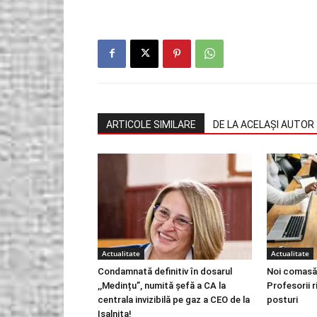
ARTICOLE SIMILARE
DE LA ACELAȘI AUTOR
Actualitate
Actualitate
Condamnată definitiv în dosarul
Noi comasăr
,,Medințu”, numită șefă a CA la
Profesorii 
centrala invizibilă pe gaz a CEO de la
posturi
Ișalnița!