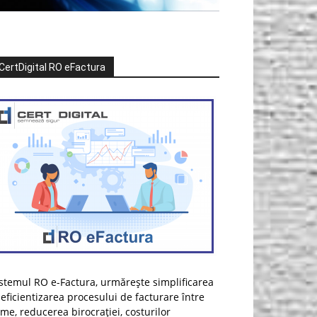
CertDigital RO eFactura
stemul RO e-Factura, urmărește simplificarea
 eficientizarea procesului de facturare între
rme, reducerea birocrației, costurilor