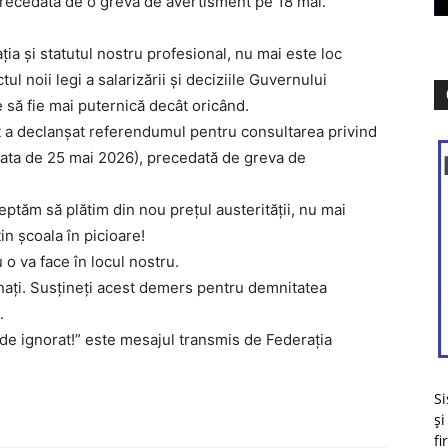
recedată de o grevă de avertisment pe 18 mai.
ția și statutul nostru profesional, nu mai este loc
ul noii legi a salarizării și deciziile Guvernului
 să fie mai puternică decât oricând.
t a declanșat referendumul pentru consultarea privind
ata de 25 mai 2026), precedată de greva de
ptăm să plătim din nou prețul austerității, nu mai
in școala în picioare!
o va face în locul nostru.
nați. Susțineți acest demers pentru demnitatea
.
e ignorat!” este mesajul transmis de Federația
Si
și
fi