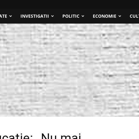
ATE
INVESTIGATII
POLITIC
ECONOMIE
CUL
ucație: „Nu mai