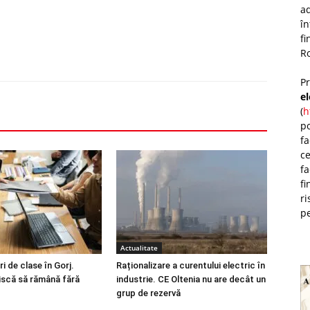
ad
î
fi
Ro
P
e
(
h
po
fa
ce
fa
fi
ri
pe
Actualitate
i de clase în Gorj.
Raționalizare a curentului electric în
riscă să rămână fără
industrie. CE Oltenia nu are decât un
grup de rezervă