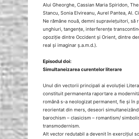
Alui Gheorghe, Cassian Maria Spiridon, The
Stancu, Sonia Elvireanu, Aurel Pantea, Al. Ci
Ne rămâne nouă, demni supraviețuitori, să re
unghiuri, tangențe, interferențe transcontin
opoziție dintre Occident și Orient, dintre demo
real și imaginar ș.a.m.d.).
Episodul doi:
Simultaneizarea curentelor literare
Unul din vectorii principali ai evoluției Lite
constituit permanenta raportare a modernităț
română s-a neologizat permanent, fie și în po
reorientat din mers, deseori simultaneizând
barochism – clasicism – romantism/ simbo
transmodernism.
Alt vector redutabil a devenit în exercițiul sc