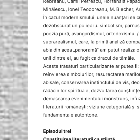
Rebreanu, Camil Petrescu, Hortensia Papada
Mihăiescu, Ionel Teodoreanu, M. Blecher, An
În cazul modernismului, unele nuanțări se cuvi
dezobscurat un poliedru: simbolism, parnas
poezia pură, avangardismul, ortodoxismul / g
suprarealismul, care, la primă analiză compa
abia din acea „panoramă” am putut realiza o sin
unii dintre ei, au fugit ca dracul de tămâie.
Aceste trăsături particularizante ar putea f
reînvierea simbolurilor, resurectarea maril
abisale, conservarea instinctului de vis, 
rădăcinilor spirituale, dezvoltarea conștiinț
demascarea evenimentului monstruos, infuzi
literaturii românești: viziune categorială și s
fundamentale autohtone.
Episodul trei
Constituirea literaturii ca știință