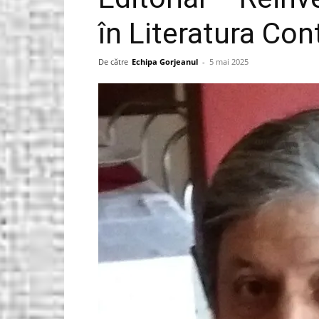
în Literatura Co
Gorjeanul.ro
De către
Echipa Gorjeanul
-
5 mai 2025