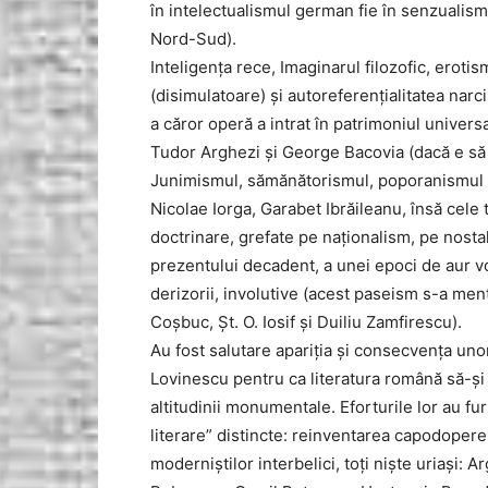
în intelectualismul german fie în senzuali
Nord-Sud).
Inteligența rece, Imaginarul filozofic, erotis
(disimulatoare) și autoreferențialitatea narci
a căror operă a intrat în patrimoniul univers
Tudor Arghezi și George Bacovia (dacă e să 
Junimismul, sămănătorismul, poporanismul și-
Nicolae Iorga, Garabet Ibrăileanu, însă cele t
doctrinare, grefate pe naționalism, pe nostal
prezentului decadent, a unei epoci de aur v
derizorii, involutive (acest paseism s-a men
Coșbuc, Șt. O. Iosif și Duiliu Zamfirescu).
Au fost salutare apariția și consecvența uno
Lovinescu pentru ca literatura română să-și 
altitudinii monumentale. Eforturile lor au fur
literare” distincte: reinventarea capodopere
moderniștilor interbelici, toți niște uriași: A