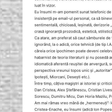
luat în vizor.
Eu însumi m-am pomenit sunat telefonic de a
insistență pe email-ul personal, ca să binev
sentimentală, chicioasă, leșinată, derizorie 
crasă ignoranță prozodică, estetică, stilisti
Ca atare, am preferat să caut sâmburele de ta
ignorând, la o adică, orice tehnică (de tip I.A
căreia orice ipochimen poate deveni celebru
habarnist de teoria literaturii și nu posedă 
idiomatică aferentă reușitei de anvergură, s
perspectiva vreunui topos unic și „autoritar
Ipotești, Miorcani, Desești etc.).
Între timp, câțiva magiștri ai istoriei și criti
Dan Cristea, Alex Ștefănescu, Cristian Lives
Sorescu, Dumitru Micu, Dan Horia Mazilu, Pet
Am mai rămas vreo mână de „hermeneuți”: Io
Cristea-Enache, eu însumi (adică Ion Popes