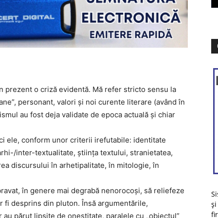
prezent o criză evidentă. Mă refer stricto sensu la
e”, personant, valori și noi curente literare (având în
ul au fost deja validate de epoca actuală și chiar
 ele, conform unor criterii irefutabile: identitate
arhi-/inter-textualitate, știința textului, stranietatea,
ea discursului în arhetipalitate, în mitologie, în
au bravat, în genere mai degrabă nenorocoși, să reliefeze
Si
ar fi desprins din pluton. Însă argumentările,
și
fi
r au părut lipsite de onestitate, paralele cu „obiectul”