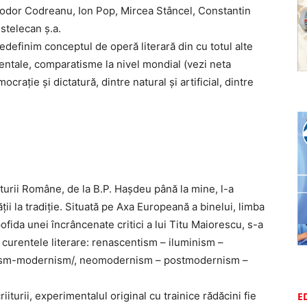
odor Codreanu, Ion Pop, Mircea Stâncel, Constantin
stelecan ș.a.
definim conceptul de operă literară din cu totul alte
entale, comparatisme la nivel mondial (vezi neta
crație și dictatură, dintre natural și artificial, dintre
raturii Române, de la B.P. Hașdeu până la mine, l-a
ii la tradiție. Situată pe Axa Europeană a binelui, limba
fida unei încrâncenate critici a lui Titu Maiorescu, s-a
 curentele literare: renascentism – iluminism –
lism-modernism/, neomodernism – postmodernism –
riiturii, experimentalul original cu trainice rădăcini fie
E