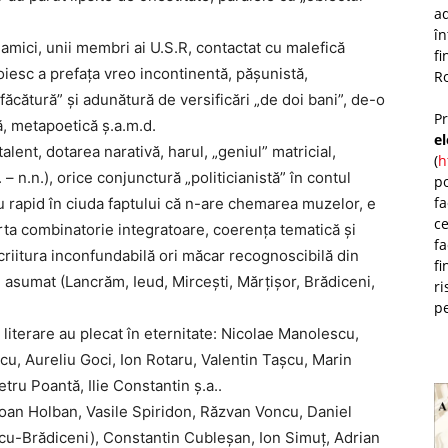
ad
î
mici, unii membri ai U.S.R, contactat cu malefică
fi
oiesc a prefața vreo incontinentă, pășunistă,
Ro
„făcătură” și adunătură de versificări „de doi bani”, de-o
P
că, metapoetică ș.a.m.d.
e
lent, dotarea narativă, harul, „geniul” matricial,
(
h
. – n.n.), orice conjunctură „politicianistă” în contul
po
fa
 rapid în ciuda faptului că n-are chemarea muzelor, e
ce
arta combinatorie integratoare, coerența tematică și
fa
criitura inconfundabilă ori măcar recognoscibilă din
fi
” asumat (Lancrăm, Ieud, Mircești, Mărțișor, Brădiceni,
ri
pe
cii literare au plecat în eternitate: Nicolae Manolescu,
cu, Aureliu Goci, Ion Rotaru, Valentin Tașcu, Marin
ru Poantă, Ilie Constantin ș.a..
an Holban, Vasile Spiridon, Răzvan Voncu, Daniel
cu-Brădiceni), Constantin Cubleșan, Ion Simuț, Adrian