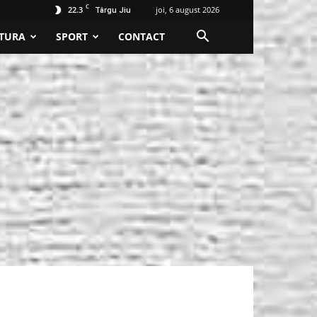
C
22.3
joi, 6 august 2026
Târgu Jiu
TURA
SPORT
CONTACT