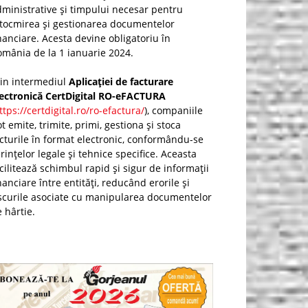
ministrative și timpului necesar pentru
ntocmirea și gestionarea documentelor
nanciare. Acesta devine obligatoriu în
mânia de la 1 ianuarie 2024.
rin intermediul
Aplicației de facturare
lectronică CertDigital RO-eFACTURA
ttps://certdigital.ro/ro-efactura/
), companiile
t emite, trimite, primi, gestiona și stoca
cturile în format electronic, conformându-se
rințelor legale și tehnice specifice. Aceasta
cilitează schimbul rapid și sigur de informații
nanciare între entități, reducând erorile și
scurile asociate cu manipularea documentelor
 hârtie.