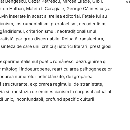
t Bengescu, Cezar Petrescu, Mircea Eliade, Gib I.
« 
ton Holban, Mateiu I. Caragiale, George Călinescu ș.a.
n inserate în acest al treilea editorial. Fețele lui au
ianism, instrumentalism, prerafaelism, decadentism;
ândirismul, criterionismul, neotradiționalismul,
ratistă, par greu discernabile. Reluată translectura,
teză de care unii critici și istorici literari, prestigioși
i: experimentalismul poetic românesc, dezruginirea și
or mitologii indoeuropene, rearticularea psihogenezelor
decodarea numerelor neîmblânzite, dezgroparea
ei structurante, explorarea regimului de stranietate,
a și transfuzia de eminescianism în corpusul actual al
til unic, inconfundabil, profund specific culturii