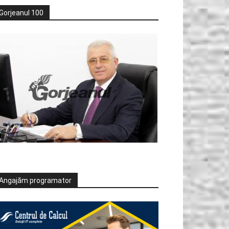
Gorjeanul 100
Angajăm programator