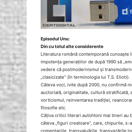
Episodul Unu:
Din cu totul alte considerente
Literatura română contemporană cunoaște în 
impotența generațiilor de după 1990 să „eman
vedere că postmodernismul și transmodernism
„clasicizate” (în terminologia lui T.S. Eliot)).
Câteva voci, ivite după 2000, nu confirmă nici
auctorială, originalitate, cultură stratificată, 
vorticismul, reinventarea tradiției, reancorar
filosofie etc.
Câțiva critici literari autohtoni mai tineri 
câteva „figuri creatoare”, care, chipurile, s-
comentariile, transvaluările, transvazările lo