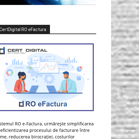
CertDigital RO eFactura
stemul RO e-Factura, urmărește simplificarea
 eficientizarea procesului de facturare între
rme, reducerea birocrației, costurilor