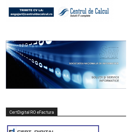
CertDigital RO eFactura