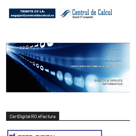
CertDigital RO eFactura