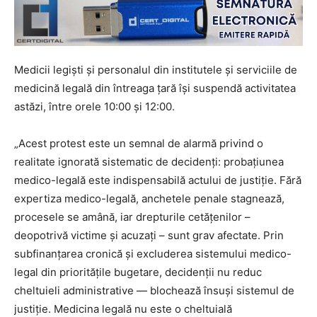
Medicii legiști și personalul din institutele și serviciile de
medicină legală din întreaga țară își suspendă activitatea
astăzi, între orele 10:00 și 12:00.
„Acest protest este un semnal de alarmă privind o
realitate ignorată sistematic de decidenţi: probaţiunea
medico-legală este indispensabilă actului de justiţie. Fără
expertiza medico-legală, anchetele penale stagnează,
procesele se amână, iar drepturile cetăţenilor –
deopotrivă victime şi acuzaţi – sunt grav afectate. Prin
subfinanţarea cronică şi excluderea sistemului medico-
legal din priorităţile bugetare, decidenţii nu reduc
cheltuieli administrative — blochează însuşi sistemul de
justiţie. Medicina legală nu este o cheltuială