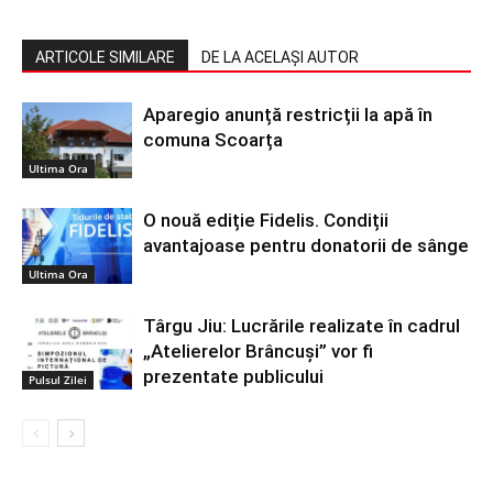
ARTICOLE SIMILARE
DE LA ACELAȘI AUTOR
Aparegio anunță restricții la apă în
comuna Scoarța
Ultima Ora
O nouă ediție Fidelis. Condiții
avantajoase pentru donatorii de sânge
Ultima Ora
Târgu Jiu: Lucrările realizate în cadrul
„Atelierelor Brâncuși” vor fi
prezentate publicului
Pulsul Zilei