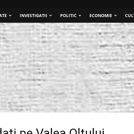
ATE
INVESTIGATII
POLITIC
ECONOMIE
CUL
ați pe Valea Oltului