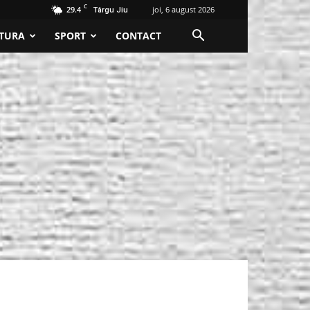
C
29.4
joi, 6 august 2026
Târgu Jiu
TURA
SPORT
CONTACT