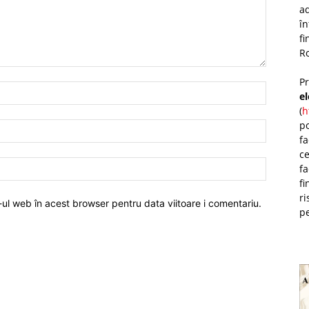
ad
î
fi
Ro
P
e
(
h
po
fa
ce
fa
fi
ri
-ul web în acest browser pentru data viitoare i comentariu.
pe