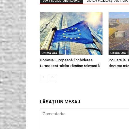
ARTICOLE SIMILARE
DE LA ACELAȘI AUTOR
Ultima Ora
Ultima Ora
Comisia Europeană: Închiderea
Poluare la 
termocentralelor rămâne relevantă
deversa miz
LĂSAȚI UN MESAJ