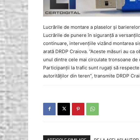
Lucrările de montare a plaselor și barierelor
Lucrările de punere în siguranță a versanțil
continuare, intervențiile vizând montarea si
arată DRDP Craiova. ”Aceste măsuri au ca obie
unul dintre cele mai circulate tronsoane de 
Participanții la trafic sunt rugați să respect
autorităților din teren”, transmite DRDP Cra