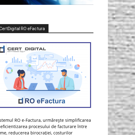
CertDigital RO eFactura
stemul RO e-Factura, urmărește simplificarea
 eficientizarea procesului de facturare între
rme, reducerea birocrației, costurilor