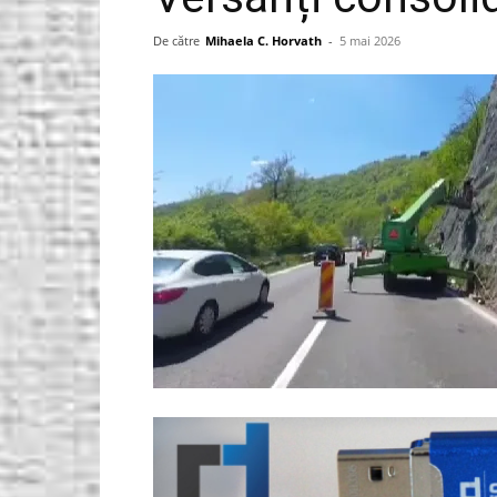
Gorjeanul.ro
De către
Mihaela C. Horvath
-
5 mai 2026