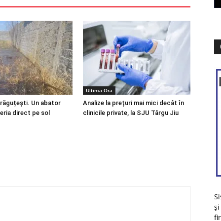
Ultima Ora
Drăguțești. Un abator
Analize la prețuri mai mici decât în
eria direct pe sol
clinicile private, la SJU Târgu Jiu
Si
și
fi