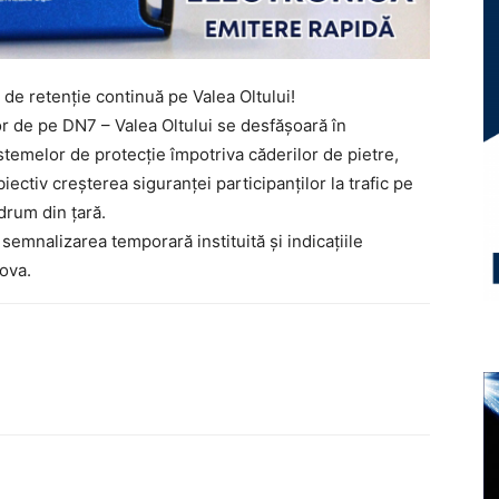
 de retenție continuă pe Valea Oltului!
or de pe DN7 – Valea Oltului se desfășoară în
stemelor de protecție împotriva căderilor de pietre,
ctiv creșterea siguranței participanților la trafic pe
drum din țară.
e semnalizarea temporară instituită și indicațiile
iova.