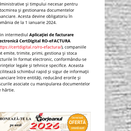
ministrative și timpului necesar pentru
ntocmirea și gestionarea documentelor
nanciare. Acesta devine obligatoriu în
mânia de la 1 ianuarie 2024.
rin intermediul
Aplicației de facturare
lectronică CertDigital RO-eFACTURA
ttps://certdigital.ro/ro-efactura/
), companiile
t emite, trimite, primi, gestiona și stoca
cturile în format electronic, conformându-se
rințelor legale și tehnice specifice. Aceasta
cilitează schimbul rapid și sigur de informații
nanciare între entități, reducând erorile și
scurile asociate cu manipularea documentelor
 hârtie.