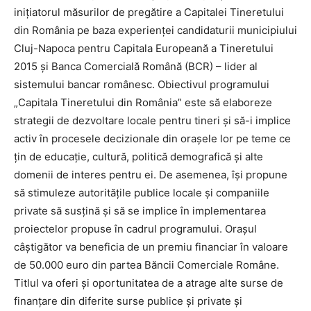
inițiatorul măsurilor de pregătire a Capitalei Tineretului
din România pe baza experienței candidaturii municipiului
Cluj-Napoca pentru Capitala Europeană a Tineretului
2015 și Banca Comercială Română (BCR) – lider al
sistemului bancar românesc. Obiectivul programului
„Capitala Tineretului din România” este să elaboreze
strategii de dezvoltare locale pentru tineri și să-i implice
activ în procesele decizionale din orașele lor pe teme ce
țin de educație, cultură, politică demografică și alte
domenii de interes pentru ei. De asemenea, își propune
să stimuleze autoritățile publice locale și companiile
private să susțină și să se implice în implementarea
proiectelor propuse în cadrul programului. Orașul
câștigător va beneficia de un premiu financiar în valoare
de 50.000 euro din partea Băncii Comerciale Române.
Titlul va oferi și oportunitatea de a atrage alte surse de
finanțare din diferite surse publice și private și