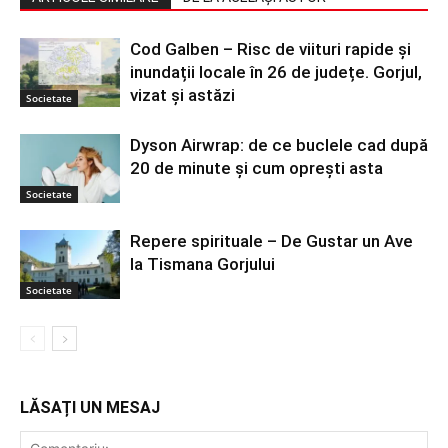
Cod Galben – Risc de viituri rapide și
inundații locale în 26 de județe. Gorjul,
vizat și astăzi
Societate
Dyson Airwrap: de ce buclele cad după
20 de minute și cum oprești asta
Societate
Repere spirituale – De Gustar un Ave
la Tismana Gorjului
Societate
LĂSAȚI UN MESAJ