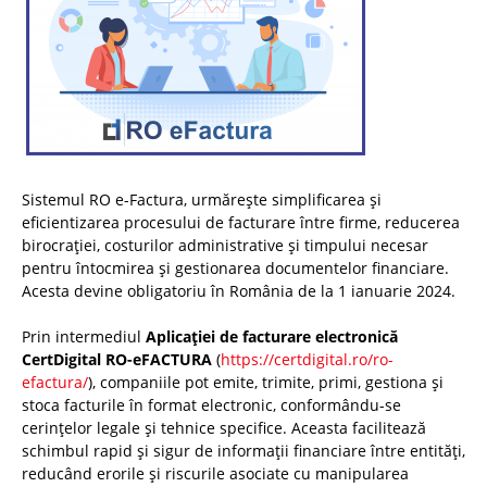
Sistemul RO e-Factura, urmărește simplificarea și
eficientizarea procesului de facturare între firme, reducerea
birocrației, costurilor administrative și timpului necesar
pentru întocmirea și gestionarea documentelor financiare.
Acesta devine obligatoriu în România de la 1 ianuarie 2024.
Prin intermediul
Aplicației de facturare electronică
CertDigital RO-eFACTURA
(
https://certdigital.ro/ro-
efactura/
), companiile pot emite, trimite, primi, gestiona și
stoca facturile în format electronic, conformându-se
cerințelor legale și tehnice specifice. Aceasta facilitează
schimbul rapid și sigur de informații financiare între entități,
reducând erorile și riscurile asociate cu manipularea