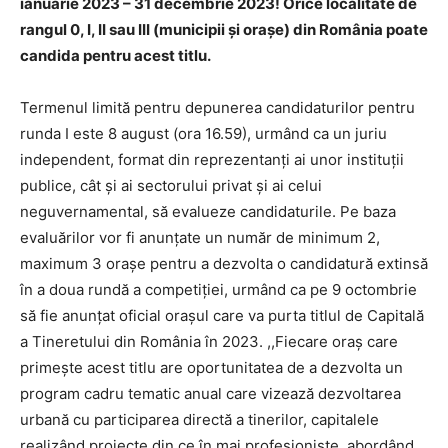
ianuarie 2023 – 31 decembrie 2023! Orice localitate de
rangul 0, I, II sau III (municipii și orașe) din România poate
candida pentru acest titlu.
Termenul limită pentru depunerea candidaturilor pentru
runda I este 8 august (ora 16.59), urmând ca un juriu
independent, format din reprezentanți ai unor instituții
publice, cât și ai sectorului privat și ai celui
neguvernamental, să evalueze candidaturile. Pe baza
evaluărilor vor fi anunțate un număr de minimum 2,
maximum 3 orașe pentru a dezvolta o candidatură extinsă
în a doua rundă a competiției, urmând ca pe 9 octombrie
să fie anunțat oficial orașul care va purta titlul de Capitală
a Tineretului din România în 2023. ,,Fiecare oraș care
primește acest titlu are oportunitatea de a dezvolta un
program cadru tematic anual care vizează dezvoltarea
urbană cu participarea directă a tinerilor, capitalele
realizând proiecte din ce în mai profesioniste, abordând