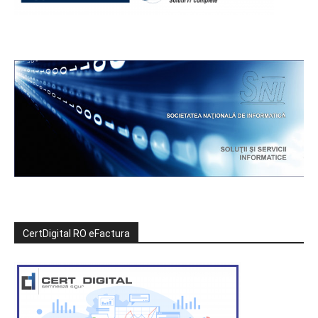
CertDigital RO eFactura