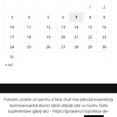
1
2
3
4
5
6
7
8
9
10
11
12
13
14
15
16
17
18
19
20
21
22
23
24
25
26
27
28
29
30
31
« iul.
Folosim cookie-uri pentru a face mult mai plăcută experiența
dumneavoastră atunci când utilizați site-ul nostru Date
suplimentare găsiți aici - https://gorjeanul.ro/politica-de-