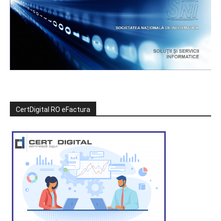
CertDigital RO eFactura