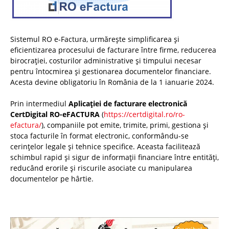
Sistemul RO e-Factura, urmărește simplificarea și
eficientizarea procesului de facturare între firme, reducerea
birocrației, costurilor administrative și timpului necesar
pentru întocmirea și gestionarea documentelor financiare.
Acesta devine obligatoriu în România de la 1 ianuarie 2024.
Prin intermediul
Aplicației de facturare electronică
CertDigital RO-eFACTURA
(
https://certdigital.ro/ro-
efactura/
), companiile pot emite, trimite, primi, gestiona și
stoca facturile în format electronic, conformându-se
cerințelor legale și tehnice specifice. Aceasta facilitează
schimbul rapid și sigur de informații financiare între entități,
reducând erorile și riscurile asociate cu manipularea
documentelor pe hârtie.