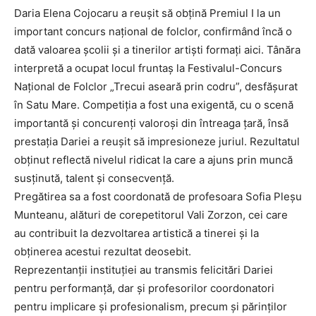
Daria Elena Cojocaru a reușit să obțină Premiul I la un
important concurs național de folclor, confirmând încă o
dată valoarea școlii și a tinerilor artiști formați aici. Tânăra
interpretă a ocupat locul fruntaș la Festivalul-Concurs
Național de Folclor „Trecui aseară prin codru”, desfășurat
în Satu Mare. Competiția a fost una exigentă, cu o scenă
importantă și concurenți valoroși din întreaga țară, însă
prestația Dariei a reușit să impresioneze juriul. Rezultatul
obținut reflectă nivelul ridicat la care a ajuns prin muncă
susținută, talent și consecvență.
Pregătirea sa a fost coordonată de profesoara Sofia Pleșu
Munteanu, alături de corepetitorul Vali Zorzon, cei care
au contribuit la dezvoltarea artistică a tinerei și la
obținerea acestui rezultat deosebit.
Reprezentanții instituției au transmis felicitări Dariei
pentru performanță, dar și profesorilor coordonatori
pentru implicare și profesionalism, precum și părinților