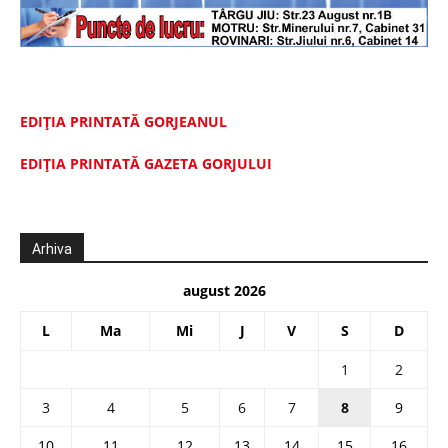
EDIȚIA PRINTATĂ GORJEANUL
EDIŢIA PRINTATĂ GAZETA GORJULUI
Arhiva
august 2026
L
Ma
Mi
J
V
S
D
1
2
3
4
5
6
7
8
9
10
11
12
13
14
15
16