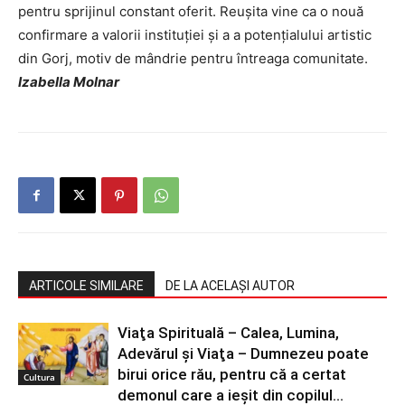
pentru sprijinul constant oferit. Reușita vine ca o nouă
confirmare a valorii instituției și a a potențialului artistic
din Gorj, motiv de mândrie pentru întreaga comunitate.
Izabella Molnar
ARTICOLE SIMILARE
DE LA ACELAȘI AUTOR
Viaţa Spirituală – Calea, Lumina,
Adevărul şi Viaţa – Dumnezeu poate
birui orice rău, pentru că a certat
Cultura
demonul care a ieșit din copilul...