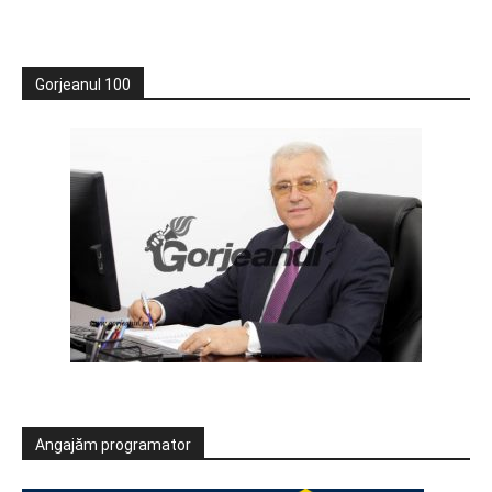
Gorjeanul 100
Angajăm programator