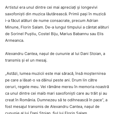
Artistul era unul dintre cei mai apreciați și longevivi
saxofoniști din muzica lăutărească. Primii pași în muzică
i-a făcut alături de nume consacrate, precum Adrian
Minune, Florin Salam. De-a lungul timpului a cântat alături
de Sorinel Puștiu, Costel Biju, Marius Babannu sau Elis
Armeanca.
Alexandru Cantea, nașul de cununie al lui Dani Stoian, a
transmis și el un mesaj.
„Astăzi, lumea muzicii este mai săracă, însă moșternirea
pe care a lăsat-o va dăinui peste ani. Drum lin către
ceruri, regele meu. Vei rămâne mereu în memoria noastră
ca unul dintre cei maib mari saxofoniști care au trăit și au
creat în România. Dumnezeu să te odihnească în pace”, a
fost mesajul transmis de Alexandru Cantea, nașul de
cununie al lui Dani Stoian, fiul lui Florin Salam.