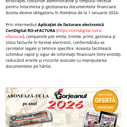
birocrației, costurilor administrative și timpului necesar
pentru întocmirea și gestionarea documentelor financiare.
Acesta devine obligatoriu în România de la 1 ianuarie 2024.
Prin intermediul
Aplicației de facturare electronică
CertDigital RO-eFACTURA
(
https://certdigital.ro/ro-
efactura/
), companiile pot emite, trimite, primi, gestiona și
stoca facturile în format electronic, conformându-se
cerințelor legale și tehnice specifice. Aceasta facilitează
schimbul rapid și sigur de informații financiare între entități,
reducând erorile și riscurile asociate cu manipularea
documentelor pe hârtie.